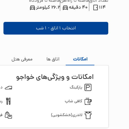
تعداد اتاق
فاصله تا راه‌آهن
فاصله تا فرودگاه
114
40 دقیقه
26.2 کیلومتر
انتخاب
1
اتاق -
1
شب
امکانات
اتاق‌ ها
معرفی هتل
امکانات و ویژگی‌های
خواجو
پارکینگ
دس
کافی شاپ
رس
لاندری(خشکشویی)
فر