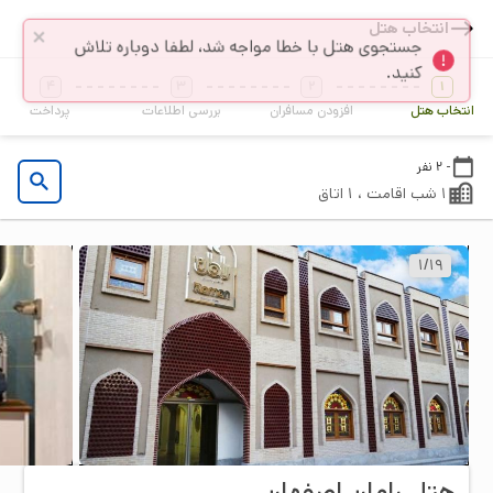
انتخاب هتل
4
3
2
1
انتخاب هتل
افزودن مسافران
بررسی اطلاعات
پرداخت
- 2 نفر
1 شب اقامت ، 1 اتاق
1
/
19
هتل رامان اصفهان