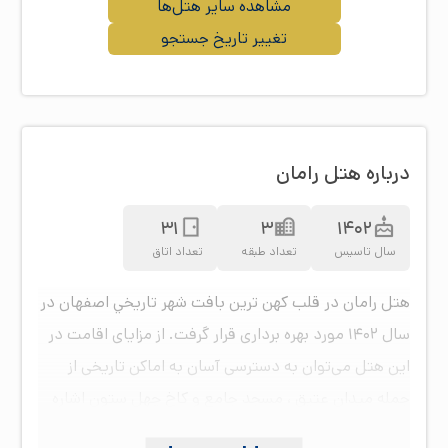
مشاهده سایر هتل‌ها
تغییر تاریخ جستجو
درباره هتل رامان
31
3
1402
سال تاسیس
تعداد طبقه
تعداد اتاق
هتل رامان در قلب كهن ترين بافت شهر تاريخي اصفهان در
سال ۱۴۰۲ مورد بهره برداری قرار گرفت. از مزایای اقامت در
این هتل می‌توان به دسترسی آسان به اماکن تاریخی از
جمله میدان عتیق ، مسجد جامع و کاخ چهل ستون اشاره
نمود. هتل رامان اصفهان با بهره مندی از ۳۱ باب اتاق در