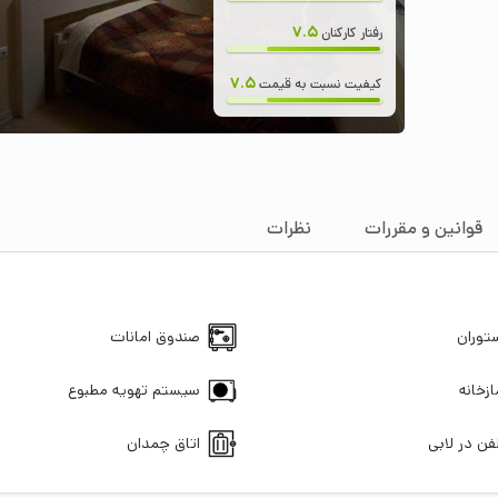
7.5
رفتار کارکنان
7.5
کیفیت نسبت به قیمت
قوانین و مقررات
نظرات
توران
صندوق امانات
ازخانه
سیستم تهویه مطبوع
فن در لابی
اتاق چمدان