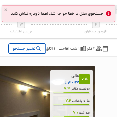
فر با فدک
3
2
افزودن مسافران
بررسی اطلاعات
2 نفر
1 شب اقامت ، 1 اتاق
تغییر جستجو
عالی
7.5
127
نظر
7.3
موقعیت مکانی
7.4
غذا و پذیرایی
7.2
بهداشت