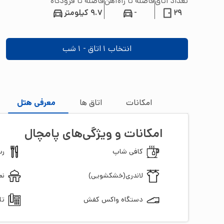
تعداد اتاق
فاصله تا راه‌آهن
فاصله تا فرودگاه
29
-
9.7 کیلومتر
انتخاب
1
اتاق -
1
شب
امکانات
اتاق‌ ها
معرفی هتل
امکانات و ویژگی‌های
پامچال
کافی شاپ
رس
لاندری(خشکشویی)
نم
دستگاه واکس کفش
تل