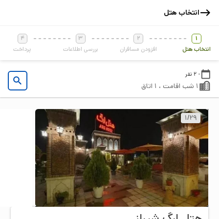
انتخاب هتل
4
3
2
1
انتخاب هتل
افزودن مسافران
بررسی اطلاعات
پرداخت
- 2 نفر
1 شب اقامت ، 1 اتاق
1
/
29
هتل ارگ شيراز