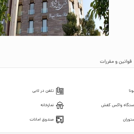
قوانین و مقررات
نا
تلفن در لابی
تگاه واکس کفش
نمازخانه
توران
صندوق امانات