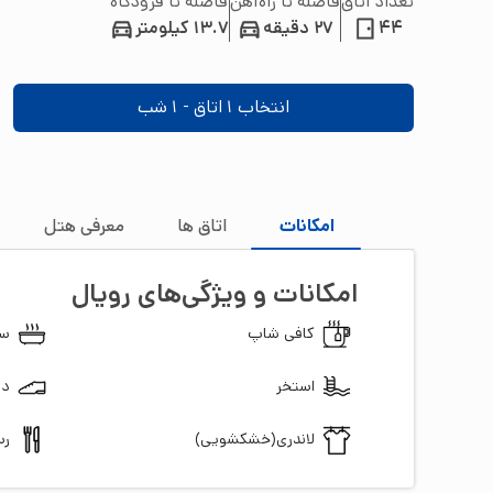
تعداد اتاق
فاصله تا راه‌آهن
فاصله تا فرودگاه
44
27 دقیقه
13.7 کیلومتر
انتخاب
1
اتاق -
1
شب
امکانات
اتاق‌ ها
معرفی هتل
امکانات و ویژگی‌های
رویال
کافی شاپ
سو
استخر
دس
لاندری(خشکشویی)
رس