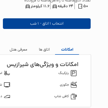
تعداد اتاق
فاصله تا راه‌آهن
فاصله تا فرودگاه
50
24 دقیقه
11.6 کیلومتر
انتخاب
1
اتاق -
1
شب
امکانات
اتاق‌ ها
معرفی هتل
امکانات و ویژگی‌های
شیرازیس
پارکینگ
اس
جکوزی
شب
کافی شاپ
دس