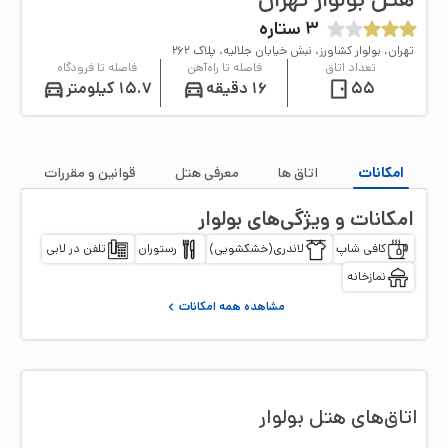
3
ستاره
تهران، بولوار کشاورز، نبش خیابان جلالیه، پلاک ۲۶۲
تعداد اتاق
فاصله تا راه‌آهن
فاصله تا فرودگاه
55
16 دقیقه
15.7 کیلومتر
امکانات
اتاق‌ ها
معرفی هتل
قوانین و مقررات
امکانات و ویژگی‌های
بولوار
کافی شاپ
لاندری(خشکشویی)
رستوران
تلفن در لابی
نمازخانه
مشاهده همه امکانات
اتاق‌‌های هتل
بولوار