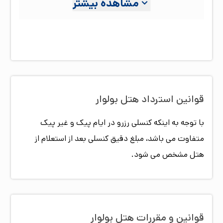
مشاهده بیشتر
آسان به مراکز خرید، دانشگاه امیر کبیر و وزارتخانه صنایع و
معادن اشاره کرد. شایان ذکر است رستوران این هتل با
فضایی آرام و مناسب و سرو غذاهای لذیذ ایرانی و فرنگی
یکی از رستوران های معروف بولوار کشاورز می‌باشد. هتل
بلوار تهران با کادری مجرب و امکانات رفاهی مناسب، آماده
میزبانی از شما میهمانان گرامی می‌باشد.
قوانین استرداد هتل
بولوار
با توجه به اینکه کنسلی رزرو در ایام پیک و غیر پیک
متفاوت می باشد، مبلغ دقیق کنسلی بعد از استعلام از
هتل مشخص می شود.
قوانین و مقررات هتل
بولوار