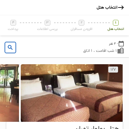
انتخاب هتل
4
3
2
1
انتخاب هتل
افزودن مسافران
بررسی اطلاعات
پرداخت
- 2 نفر
1 شب اقامت ، 1 اتاق
1
/
7
هتل بولوار تهران