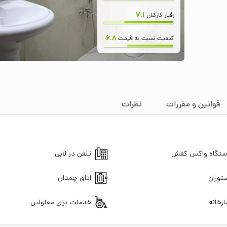
7.1
رفتار کارکنان
6.8
کیفیت نسبت به قیمت
قوانین و مقررات
نظرات
تگاه واکس کفش
تلفن در لابی
توران
اتاق چمدان
ازخانه
خدمات برای معلولین