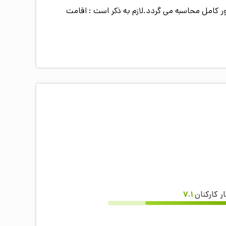
صورت عدم استفاده از سرویس) رایگان می باشد و هزینه ی اقامت کودک بالای 2 سال به طور کامل محاسبه می گردد.لازم به ذکر است : اقامت
ار کارکنان
7.1