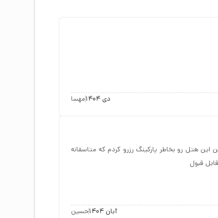
دی 1404
مهسا
قابل قبولی بود فقط پارکینگشون خیلی محدود بود و کلا جای 5 تا ماشین بود و من این هتل رو بخاطر پارکینگ رزرو کردم که متاسفانه
ابل قبول
آبان 1404
حسین