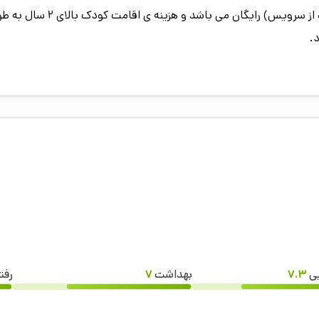
سن اقامت کودک زیر 2 سال (در
.
یی
7.3
بهداشت
7
رفت