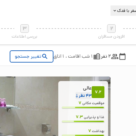
فر با فدک
3
2
افزودن مسافران
بررسی اطلاعات
2 نفر
1 شب اقامت ، 1 اتاق
تغییر جستجو
عالی
7.2
43
نظر
7
موقعیت مکانی
7.3
غذا و پذیرایی
7
بهداشت