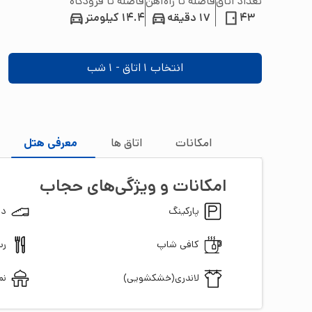
تعداد اتاق
فاصله تا راه‌آهن
فاصله تا فرودگاه
43
17 دقیقه
14.4 کیلومتر
انتخاب
1
اتاق -
1
شب
امکانات
اتاق‌ ها
معرفی هتل
امکانات و ویژگی‌های
حجاب
پارکینگ
دس
کافی شاپ
رس
لاندری(خشکشویی)
نم