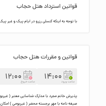
قوانین استرداد هتل
حجاب
با توجه به اینکه کنسلی رزرو در ایام پیک و غیر 
قوانین و مقررات هتل
حجاب
12:00
14:00
ساعت ورود
ساعت خروج
پذیرش خانم مجرد
با مدارک شناسایی معتبر ( غیربو
صیغه نامه
با مهر برجسته محضر ( غیربومی ) امکان