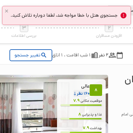
فر با فدک
3
2
افزودن مسافران
بررسی اطلاعات
2 نفر
1 شب اقامت ، 1 اتاق
تغییر جستجو
ان
عالی
8
160
نظر
7.9
موقعیت مکانی
لی امام
8
غذا و پذیرایی
7.9
بهداشت