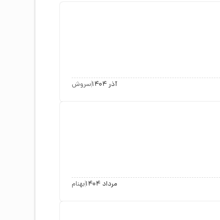
آذر 1404
سروش
مرداد 1404
بهنام