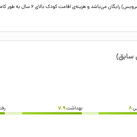
اقامت کودک زیر 6 سال (درصورت عدم استفا
 سابق)
یی
8
بهداشت
7.9
رفت