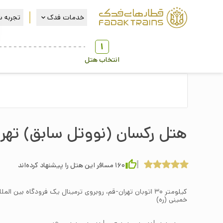
خدمات فدک
تجربه س
1
انتخاب هتل
هتل رکسان (نووتل سابق) تهر
160
مسافر این هتل را پیشنهاد کرده‌اند
کیلومتر ۳۰ اتوبان تهران-قم، روبروی ترمینال یک فرودگاه بین المل
خمینی (ره)