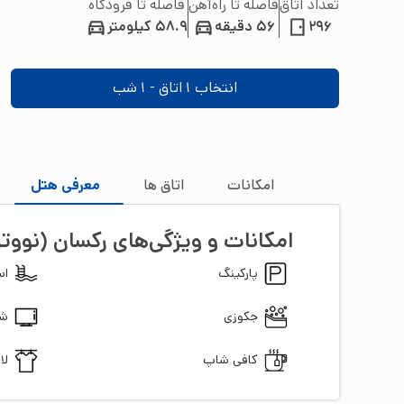
تعداد اتاق
فاصله تا راه‌آهن
فاصله تا فرودگاه
296
56 دقیقه
58.9 کیلومتر
انتخاب
1
اتاق -
1
شب
امکانات
اتاق‌ ها
معرفی هتل
امکانات و ویژگی‌های
رکسان (نووت
پارکینگ
اس
جکوزی
شب
کافی شاپ
لا