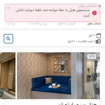
انتخاب هتل
4
3
2
1
انتخاب هتل
افزودن مسافران
بررسی اطلاعات
پرداخت
- 2 نفر
1 شب اقامت ، 1 اتاق
1
/
19
هتل سیمرغ تهران