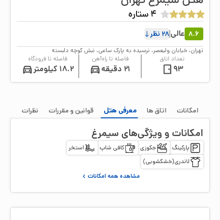
4
ستاره
عالی
8.6
28
نظر
تهران، خیابان ولیعصر، نرسیده به پارک ساعی، نبش کوچه دلبسته
تعداد اتاق
فاصله تا راه‌آهن
فاصله تا فرودگاه
93
21 دقیقه
18.2 کیلومتر
امکانات
اتاق‌ ها
معرفی هتل
قوانین و مقررات
نظرات
امکانات و ویژگی‌های
سیمرغ
پارکینگ
جکوزی
کافی شاپ
استخر
لاندری(خشکشویی)
مشاهده همه امکانات