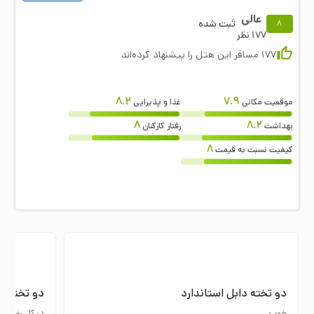
عالی
ثبت شده
8
177
نظر
177
مسافر این هتل را پیشنهاد کرده‌اند
8.2
7.9
موقعیت مکانی
غذا و پذیرایی
8
8.2
بهداشت
رفتار کارکنان
8
کیفیت نسبت به قیمت
دو تخته دابل استاندارد
دو تخته دا
خوب
در کل رضایت