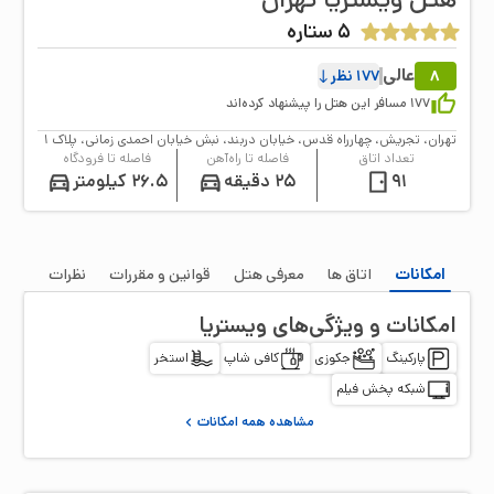
5
ستاره
عالی
8
177
نظر
177
مسافر این هتل را پیشنهاد کرده‌اند
تهران، تجریش، چهارراه قدس، خیابان دربند، نبش خیابان احمدی زمانی، پلاک ۱
تعداد اتاق
فاصله تا راه‌آهن
فاصله تا فرودگاه
91
25 دقیقه
26.5 کیلومتر
امکانات
اتاق‌ ها
معرفی هتل
قوانین و مقررات
نظرات
امکانات و ویژگی‌های
ویستریا
پارکینگ
جکوزی
کافی شاپ
استخر
شبکه پخش فیلم
مشاهده همه امکانات