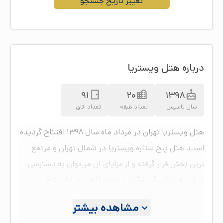
تغییر تاریخ جستجو
درباره هتل ویستریا
91
20
1398
سال تاسیس
تعداد طبقه
تعداد اتاق
هتل ویستریا تهران در مرداد ماه سال ۱۳۹۸ افتتاح گردیده
است. هتل پنج ستاره ویستریا در شمال تهران و مرتفع
ترین بخش قرار گرفته و از مزایای آن می‌توان به دسترسی
آسان به اماکن گردشگری از جمله کاخ سعدآباد، کاخ
نیاوران، باغ فردوس، موزه سینما، پالادیوم و ارگ اشاره
مشاهده بیشتر
نمود. این هتل با چشم اندازی زیبا از رشته کوه‌های البرز