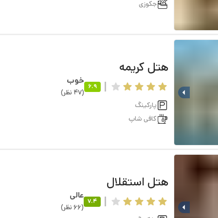
جکوزی
هتل
کریمه
خوب
6.9
(
47
نظر
)
پارکینگ
کافی شاپ
هتل
استقلال
عالی
7.4
(
66
نظر
)