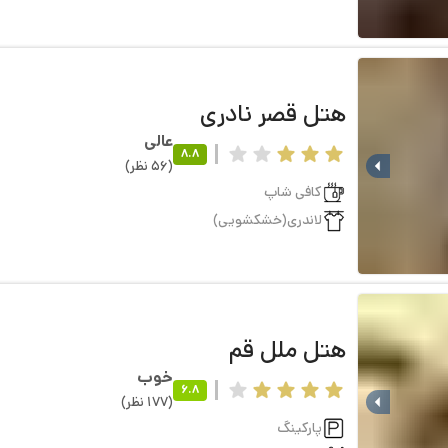
هتل
قصر نادری
عالی
8.8
(
56
نظر
)
کافی شاپ
لاندری(خشکشویی)
هتل
ملل قم
خوب
6.8
(
177
نظر
)
پارکینگ