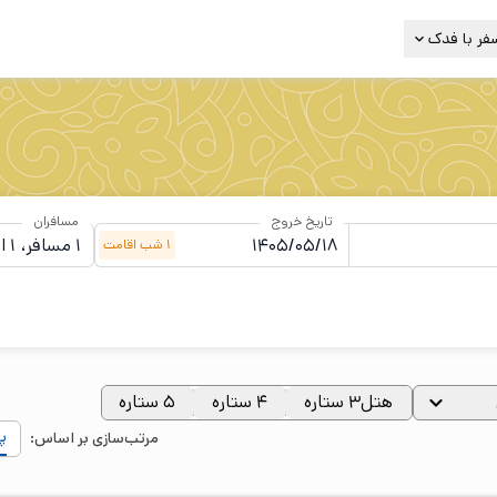
فر با فدک
تاریخ خروج
مسافران
1
شب
اقامت
هتل۳ ستاره
۴ ستاره
۵ ستاره
پ
مرتب‌سازی بر اساس: