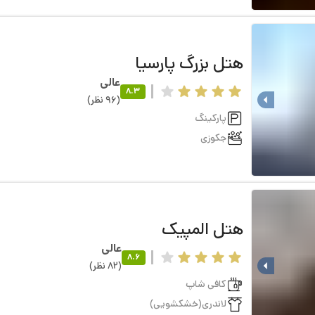
هتل
بزرگ پارسیا
عالی
8.3
(
96
نظر
)
پارکینگ
جکوزی
هتل
المپیک
عالی
8.6
(
82
نظر
)
کافی شاپ
لاندری(خشکشویی)