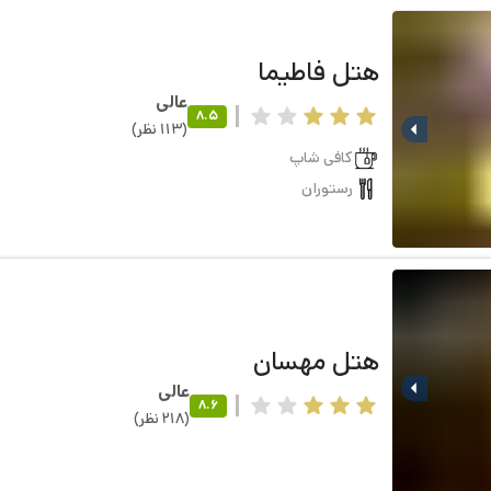
هتل
فاطیما
عالی
8.5
(
113
نظر
)
کافی شاپ
رستوران
هتل
مهسان
عالی
8.6
(
218
نظر
)