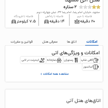
2
ستاره
مشهد، خیابان امام رضا، امام رضا 32، نبش چهارراه دوم
فاصله تا حرم
فاصله تا راه‌آهن
فاصله تا فرودگاه
20 دقیقه
14 دقیقه
7.5 کیلومتر
امکانات
اتاق‌ ها
معرفی هتل
قوانین و مقررات
امکانات و ویژگی‌های
آتی
کافی شاپ
رستوران
نمازخانه
اینترنت در لابی
آسانسور
مشاهده همه امکانات
اتاق‌‌های هتل
آتی