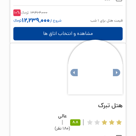
13,464,000
تومانء
%
10
12,239,000
قیمت هتل برای
1
شب
شروع از
تومانء
مشاهده و انتخاب اتاق ها
هتل
تبرک
عالی
8.8
(
180
نظر
)