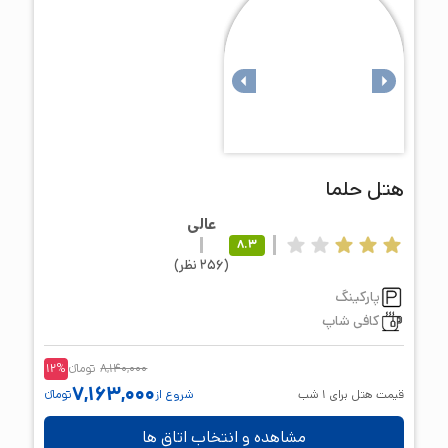
هتل
حلما
عالی
8.3
(
256
نظر
)
پارکینگ
کافی شاپ
8,140,000
تومانء
%
12
7,163,000
قیمت هتل برای
1
شب
شروع از
تومانء
مشاهده و انتخاب اتاق ها