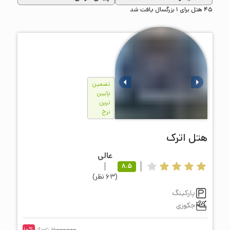
45 هتل برای 1 بزرگسال یافت شد
تضمین
پایین
ترین
نرخ
هتل
اترک
عالی
8.5
(
63
نظر
)
پارکینگ
جکوزی
11,000,000
تومانء
%
10