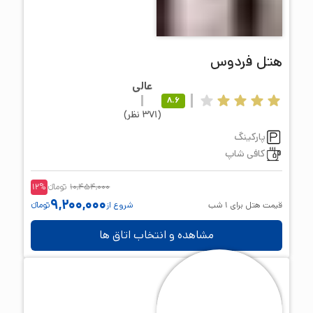
هتل
فردوس
عالی
8.6
(
371
نظر
)
پارکینگ
کافی شاپ
10,454,000
تومانء
%
12
9,200,000
قیمت هتل برای
1
شب
شروع از
تومانء
مشاهده و انتخاب اتاق ها