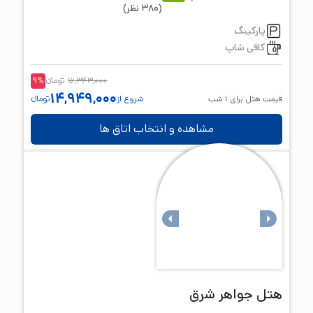
(
380
نظر
)
پارکینگ
کافی شاپ
16,343,000
تومانء
%
9
14,949,000
قیمت هتل برای
1
شب
شروع از
تومانء
مشاهده و انتخاب اتاق ها
هتل
جواهر شرق