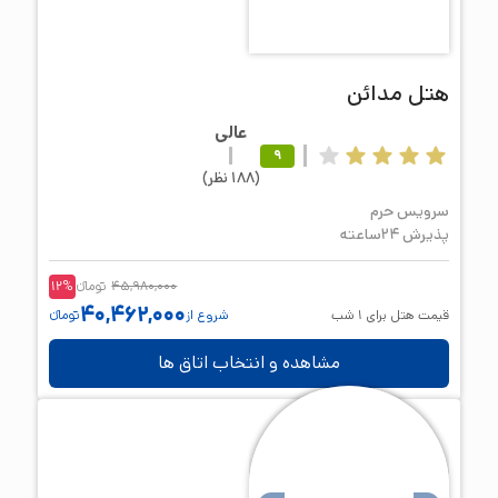
هتل
مدائن
عالی
9
(
188
نظر
)
سرویس حرم
پذیرش 24ساعته
45,980,000
تومانء
%
12
40,462,000
قیمت هتل برای
1
شب
شروع از
تومانء
مشاهده و انتخاب اتاق ها