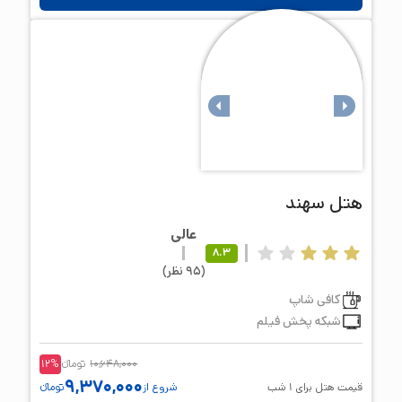
هتل
سهند
عالی
8.3
(
95
نظر
)
کافی شاپ
شبکه پخش فیلم
10,648,000
تومانء
%
12
9,370,000
قیمت هتل برای
1
شب
شروع از
تومانء