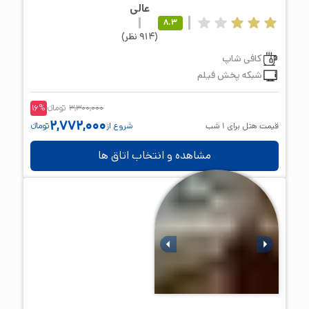
عالی
8.3
(
914
نظر
)
کافی شاپ
شبکه پخش فیلم
3,300,000
تومانء
%
16
2,772,000
قیمت هتل برای
1
شب
شروع از
تومانء
مشاهده و انتخاب اتاق ها