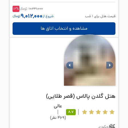
10,241,000
تومانء
%
12
9,012,000
قیمت هتل برای
1
شب
شروع از
تومانء
مشاهده و انتخاب اتاق ها
هتل
گلدن پالاس (قصر طلایی)
عالی
8.7
(
469
نظر
)
جکوزی