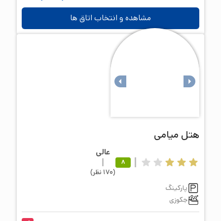
مشاهده و انتخاب اتاق ها
هتل
میامی
عالی
8
(
170
نظر
)
پارکینگ
جکوزی