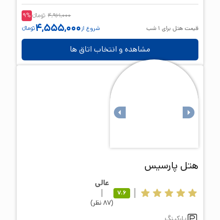
4,961,000
تومانء
%
9
4,555,000
قیمت هتل برای
1
شب
شروع از
تومانء
مشاهده و انتخاب اتاق ها
هتل
پارسیس
عالی
7.6
(
87
نظر
)
پارکینگ