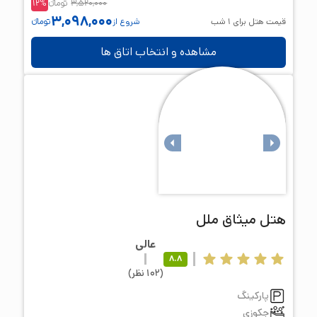
3,520,000
تومانء
%
12
3,098,000
قیمت هتل برای
1
شب
شروع از
تومانء
مشاهده و انتخاب اتاق ها
هتل
میثاق ملل
عالی
8.8
(
102
نظر
)
پارکینگ
جکوزی