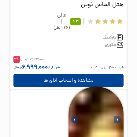
هتل
الماس نوین
عالی
8.3
(
266
نظر
)
پارکینگ
جکوزی
7,623,000
تومانء
%
9
6,999,000
قیمت هتل برای
1
شب
شروع از
تومانء
مشاهده و انتخاب اتاق ها