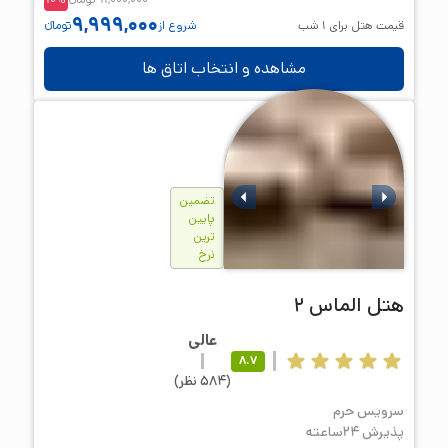
9,999,000
قیمت هتل برای
1
شب
شروع از
تومانء
مشاهده و انتخاب اتاق ها
تضمین
پایین
ترین
نرخ
هتل
الماس 2
عالی
8.7
(
584
نظر
)
سرویس حرم
پذیرش 24ساعته