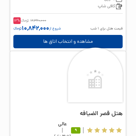
کافی شاپ
12,320,000
تومانء
%
12
10,842,000
قیمت هتل برای
1
شب
شروع از
تومانء
مشاهده و انتخاب اتاق ها
هتل
قصر الضیافه
عالی
9