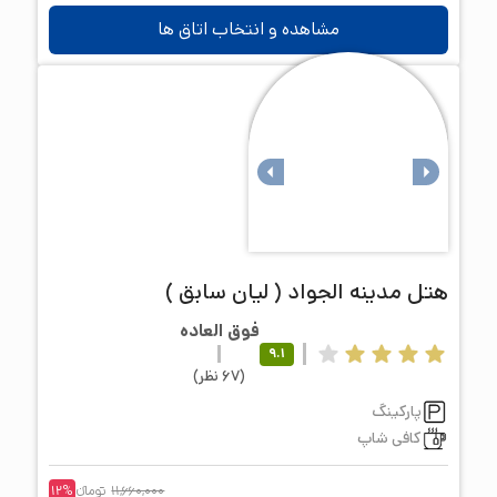
مشاهده و انتخاب اتاق ها
هتل
مدینه الجواد ( لیان سابق )
فوق العاده
9.1
(
67
نظر
)
پارکینگ
کافی شاپ
11,660,000
تومانء
%
12