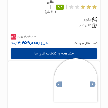
عالی
8.2
(
111
نظر
)
جکوزی
کافی شاپ
4,840,000
تومانء
%
12
4,259,000
قیمت هتل برای
1
شب
شروع از
تومانء
مشاهده و انتخاب اتاق ها