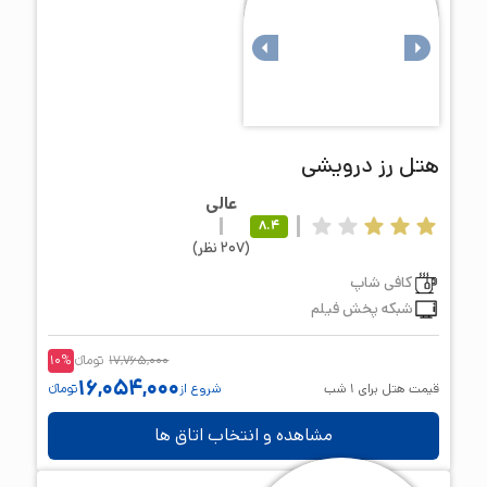
هتل
رز درویشی
عالی
8.4
(
207
نظر
)
کافی شاپ
شبکه پخش فیلم
17,765,000
تومانء
%
10
16,054,000
قیمت هتل برای
1
شب
شروع از
تومانء
مشاهده و انتخاب اتاق ها