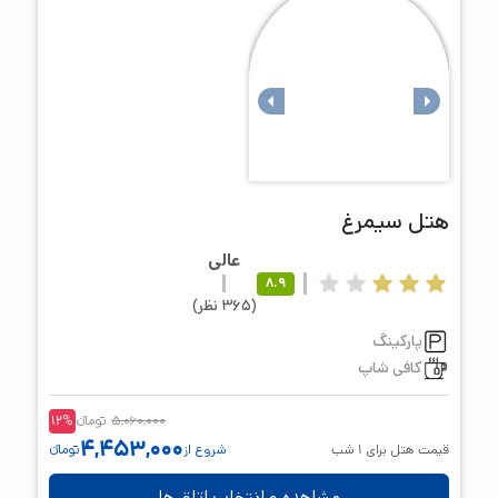
هتل
سیمرغ
عالی
8.9
(
365
نظر
)
پارکینگ
کافی شاپ
5,060,000
تومانء
%
12
4,453,000
قیمت هتل برای
1
شب
شروع از
تومانء
مشاهده و انتخاب اتاق ها