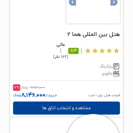
هتل
بین المللی هما 2
عالی
8.4
(
162
نظر
)
پارکینگ
جکوزی
9,257,000
تومانء
%
12
8,146,000
قیمت هتل برای
1
شب
شروع از
تومانء
مشاهده و انتخاب اتاق ها