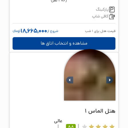
(
306
نظر
)
پارکینگ
کافی شاپ
18,665,000
قیمت هتل برای
1
شب
شروع از
تومانء
مشاهده و انتخاب اتاق ها
هتل
الماس 1
عالی
8.8