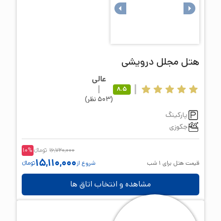
هتل
مجلل درویشی
عالی
8.5
(
503
نظر
)
پارکینگ
جکوزی
16,720,000
تومانء
%
10
15,110,000
قیمت هتل برای
1
شب
شروع از
تومانء
مشاهده و انتخاب اتاق ها