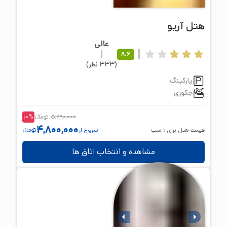
هتل
آریو
عالی
8.6
(
333
نظر
)
پارکینگ
جکوزی
5,280,000
تومانء
%
10
4,800,000
قیمت هتل برای
1
شب
شروع از
تومانء
مشاهده و انتخاب اتاق ها