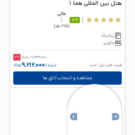
هتل
بین المللی هما 1
عالی
8.9
(
195
نظر
)
پارکینگ
جکوزی
10,364,000
تومانء
%
12
9,212,000
قیمت هتل برای
1
شب
شروع از
تومانء
مشاهده و انتخاب اتاق ها