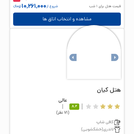
10,261,000
قیمت هتل برای
1
شب
شروع از
تومانء
مشاهده و انتخاب اتاق ها
هتل
کیان
عالی
8.2
(
71
نظر
)
کافی شاپ
لاندری(خشکشویی)