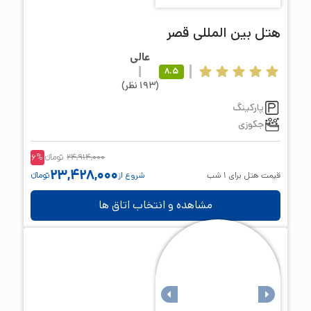
هتل
بین المللی قصر
عالی
8.5
(
193
نظر
)
پارکینگ
جکوزی
24,914,000
تومانء
%
6
23,428,000
قیمت هتل برای
1
شب
شروع از
تومانء
مشاهده و انتخاب اتاق ها