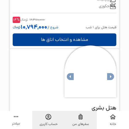
جکوزی
12,470,000
تومانء
%
14
10,794,000
قیمت هتل برای
1
شب
شروع از
تومانء
مشاهده و انتخاب اتاق ها
هتل
بشری
عالی
بیشتر
8.8
خانه
سفرهای من
حساب کاربری