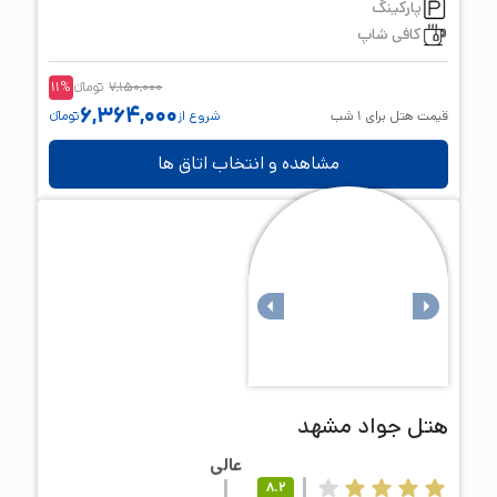
پارکینگ
کافی شاپ
7,150,000
تومانء
%
11
6,364,000
قیمت هتل برای
1
شب
شروع از
تومانء
مشاهده و انتخاب اتاق ها
هتل
جواد مشهد
عالی
8.2