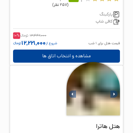
(
257
نظر
)
پارکینگ
کافی شاپ
13,442,000
تومانء
%
10
12,221,000
قیمت هتل برای
1
شب
شروع از
تومانء
مشاهده و انتخاب اتاق ها
هتل
هاترا