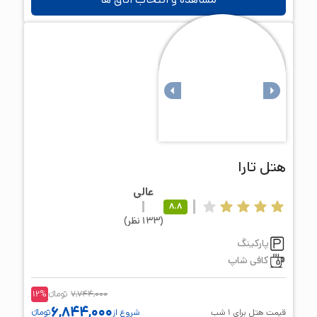
هتل
تارا
عالی
8.8
(
133
نظر
)
پارکینگ
کافی شاپ
7,744,000
تومانء
%
12
6,844,000
قیمت هتل برای
1
شب
شروع از
تومانء