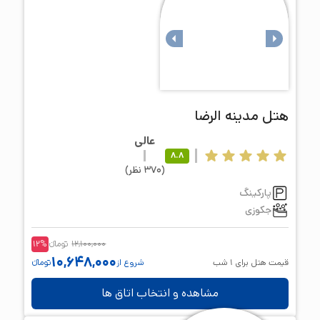
هتل
مدینه الرضا
عالی
8.8
(
370
نظر
)
پارکینگ
جکوزی
12,100,000
تومانء
%
12
10,648,000
قیمت هتل برای
1
شب
شروع از
تومانء
مشاهده و انتخاب اتاق ها