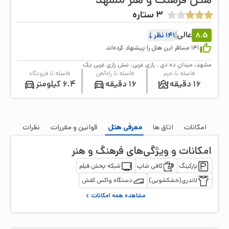
3
ستاره
عالی
8.5
141
نظر
141
مسافر این هتل را پیشنهاد کرده‌اند
مشهد، میدان ده دی ، رازی غربی، نبش رازی غربی یک
فاصله تا حرم
فاصله تا راه‌آهن
فاصله تا فرودگاه
16 دقیقه
16 دقیقه
6.4 کیلومتر
امکانات
اتاق‌ ها
معرفی هتل
قوانین و مقررات
نظرات
امکانات و ویژگی‌های
فرهنگ و هنر
پارکینگ
کافی شاپ
شبکه پخش فیلم
لاندری(خشکشویی)
دستگاه واکس کفش
مشاهده همه امکانات