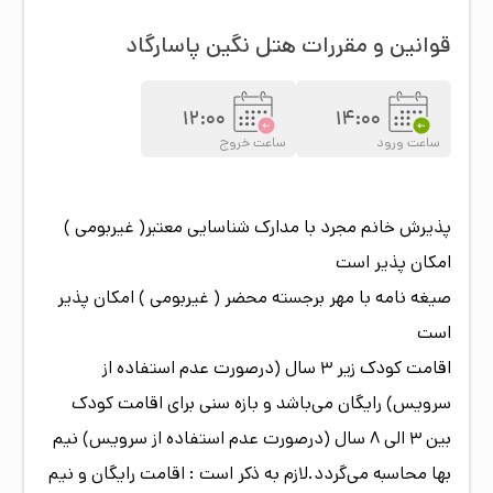
اتاق‌ها با مبلمان راحت و نور مناسب چیدمان شده‌اند و به
خاطر پنجره‌های دوجداره، صدای شلوغی خیابان به داخل
قوانین و مقررات هتل
نگین پاسارگاد
نمی‌آید. داخل هر اتاق یخچال و چای‌ساز قرار دارد و هر روز
آب معدنی رایگان برایتان می‌گذارند. تلویزیون‌ها به آرشیو
12:00
14:00
فیلم و موسیقی وصل هستند و کمد لباس، تلفن پذیرش و
ساعت ورود
ساعت خروج
یخچال کوچک تنقلات هم در دسترس شما است. اگر
سوئیت‌های بزرگ‌تر را رزرو کنید، یک آشپزخانه کوچک برای
پذیرش خانم مجرد با مدارک شناسایی معتبر( غیربومی )
پخت‌وپزهای سبک دارید و از پنجره بعضی اتاق‌ها هم حرم
امکان پذیر است
مطهر دیده می‌شود.
صیغه نامه با مهر برجسته محضر ( غیربومی ) امکان پذیر
ملزومات بهداشتی و حمام اتاق
است
برای حمام و سرویس بهداشتی نیازی نیست وسیله خاصی
اقامت کودک زیر 3 سال (درصورت عدم استفاده از
همراهتان بیاورید. داخل حمام‌ها سشوار و دمپایی گذاشته
سرویس) رایگان می‌باشد و بازه سنی برای اقامت کودک
شده و بعضی اتاق‌های لوکس وان هم دارند. سرویس
بین 3 الی 8 سال (درصورت عدم استفاده از سرویس) نیم
بهداشتی ایرانی و فرنگی در واحدها هست و سوئیت‌های
بها محاسبه می‌گردد.لازم به ذکر است : اقامت رایگان و نیم