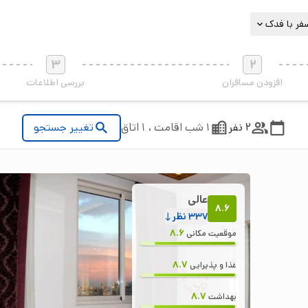
فر با فدک
3
2
افزودن مسافران
بررسی اطلاعات
2 نفر
1 شب اقامت ، 1 اتاق
تغییر جستجو
عالی
8.6
337
نظر
8.6
موقعیت مکانی
8.7
غذا و پذیرایی
8.7
بهداشت