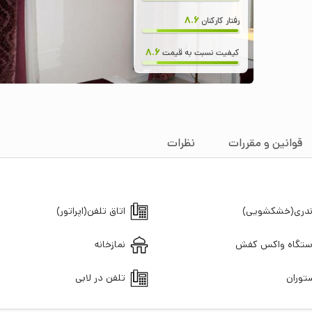
8.6
رفتار کارکنان
8.6
کیفیت نسبت به قیمت
قوانین و مقررات
نظرات
ندری(خشکشویی)
اتاق تلفن(اپراتور)
تگاه واکس کفش
نمازخانه
توران
تلفن در لابی