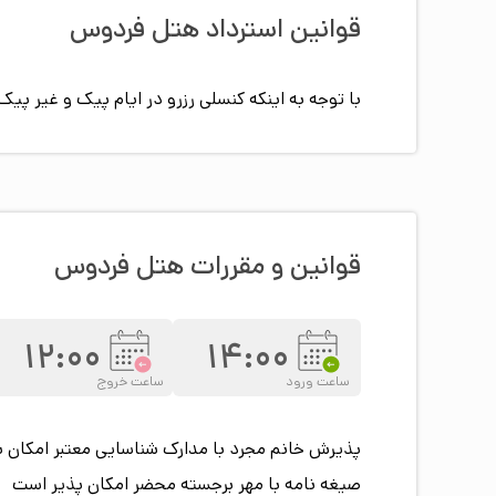
در اتاق‌های هتل فردوس سرویس بهداشتی ایرانی و 
قوانین استرداد هتل
فردوس
خانواده‌ها بدون نگرانی از شلوغی سرویس‌های عمومی
تلویزیون و مبلمان راحتی برای زمانی که مهمان‌ها 
با توجه به اینکه کنسلی رزرو در ایام پیک و غیر 
سفر با کودک اهمیت پیدا می‌کند. گاوصندوق داخل اتا
مستقیم با بخش‌های مختلف هتل نصب شده است.
علاوه بر تمام این موارد، سیستم تهویه هوا در اتاق‌
کمتری درباره امور روزمره داشته باشند و تمرکز بیش
خدمات اقامت پایه
قوانین و مقررات هتل
فردوس
12:00
14:00
دارد و همین موضوع معضل یافتن جای مناسب برای خ
ساعت ورود
ساعت خروج
صندوق امانات برای نگهداری وسایل ارزشمند، نمازخ
باشد و خانواده‌ها با خیال آسوده روی زیارت و برنامه
پذیرش خانم مجرد با مدارک شناسایی معتبر امکان 
ایمنی و زیرساخت
صیغه نامه با مهر برجسته محضر امکان پذیر است