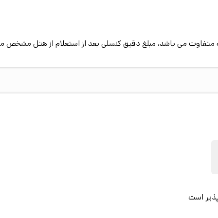
فرنگی تعبیه شده تا سلایق و نیازهای متفاوت مهمان‌ها پوشش داده
، راحتی بیشتری تجربه کنند.
قصد استراحت دارند در دسترس است و یخچال هم برای نگهداری خوراکی‌ها
پیک متفاوت می باشد، مبلغ دقیق کنسلی بعد از استعلام از هتل مشخص م
ق قرار داده شده تا وسایل باارزش مثل پول یا مدارک اصلی در همان ات
ها فعال است تا شرایط گرما یا سرما بر تجربه اقامت سایه نیندازد. مج
تری بر هدف اصلی سفر خود بگذارند.
در هتل فردوس پذیرش 24 ساعت
ودرو را برطرف می‌کند.
انه برای عبادت در ساعات مختلف و سیستم تهویه‌مطبوع در سراسر ساخت
‌های سفر تمرکز کنند.
پذیر است