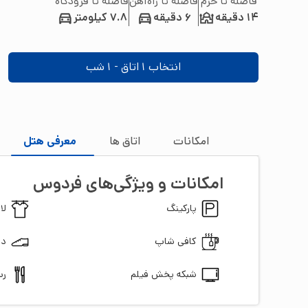
فاصله تا حرم
فاصله تا راه‌آهن
فاصله تا فرودگاه
14 دقیقه
6 دقیقه
7.8 کیلومتر
انتخاب
1
اتاق -
1
شب
امکانات
اتاق‌ ها
معرفی هتل
امکانات و ویژگی‌های
فردوس
پارکینگ
لا
کافی شاپ
دس
شبکه پخش فیلم
رس