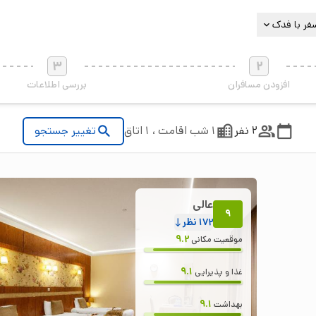
فر با فدک
3
2
افزودن مسافران
بررسی اطلاعات
2 نفر
1 شب اقامت ، 1 اتاق
تغییر جستجو
عالی
9
172
نظر
9.2
موقعیت مکانی
9.1
غذا و پذیرایی
9.1
بهداشت