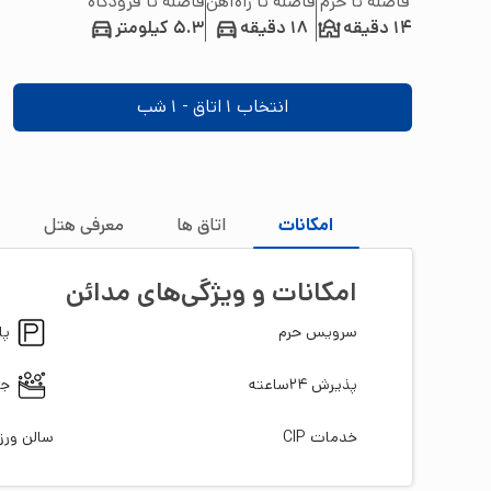
فاصله تا حرم
فاصله تا راه‌آهن
فاصله تا فرودگاه
14 دقیقه
18 دقیقه
5.3 کیلومتر
انتخاب
1
اتاق -
1
شب
امکانات
اتاق‌ ها
معرفی هتل
امکانات و ویژگی‌های
مدائن
سرویس حرم
پا
پذیرش 24ساعته
جک
خدمات CIP
سالن ور