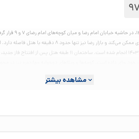
9
هتل چهارستاره مدائن م
مطهر امام رضا (ع) را با حدود ۳ تا ۵ دقیقه پیاده‌روی ممکن م
در خود جای داده است. کومه‌ها و ویلاهای دوخوابه چهارنفره نیز در محو
رهای خانوادگی، اتاق طبیعت با المان‌های چوبی، گیاهان زنده، سیستم
مشاهده بیشتر
لعه و پریزهای متعدد، انتخاب‌هایی متفاوت برای تجربه اقامتی متناسب ب
ی‌ساز، وای‌فای رایگان، صندوق امانات، حمام، سشوار و لوازم بهداشتی
‌های سیندرلا و بتمن نیز به تخت‌های فانتزی با طراحی کالسکه یا ماشین
اتاق مجهز شده‌اند. پذیرش ۲۴ساعته، اتاق چمدان، صندوق امانات، لاندری، خدمات خانه‌داری 
 آسان‌تر می‌کنند. هتل همچنین رمپ ورودی، آسانسورهای بزرگ در بخش‌
ها و سرویس‌های بهداشتی بزرگ‌تر و دستگیره‌های کمکی در حمام مجهزند.