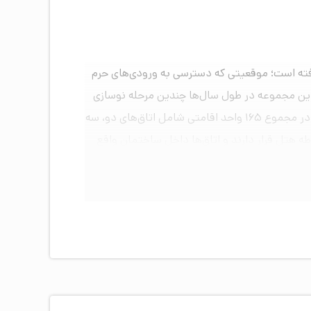
شهد با سابقه‌ای از سال ۱۳۶۶، در حاشیه خیابان امام رضا و میان کوچه‌های امام رضای ۷ و ۹ قرار گرفته است؛ موقعیتی که دسترسی به ورودی‌های حرم
ی‌کند و بازار رضا نیز تنها حدود ۸ دقیقه با هتل فاصله دارد. این مجموعه در طول سال‌ها چندین مرحله نوسازی
را پشت سر گذاشته و آخرین بازسازی کلی آن در سال ۱۴۰۳ انجام شده است. ساختمان ۱۱ طبقه هتل پس از افتتاح فاز جدید، در مجموع ۱۶۵ واحد اقامتی شامل اتاق‌های دو، سه
طه هتل قرار دارند و اتاق‌ها داخل ساختمان واقع
 صوتی پخش صداهای آرامش‌بخش و تراس سبز اختصاصی،
ا نیاز شما هستند.
 مجهزند و امکان سفارش غذا و میان‌وعده به صورت
، نورپردازی نئون و سه‌بعدی و بازی‌های فکری
روزانه، اینترنت پرسرعت در سراسر ساختمان، دستگاه واکس کفش،
های مختلف، ویلچر امانتی و اتاق‌های مناسب