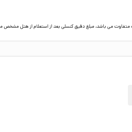
رستوران هتل در طبقه منفی یک و در دو سالن مجزا قرار دارد و با ظرفیت ۲۵۰ نفر، ا
دسر و نوشیدنی ارائه می‌دهد. پارکینگ سرپوشیده و رایگان هتل حدود ۲۰ تا ۳۰ خ
پیک متفاوت می باشد، مبلغ دقیق کنسلی بعد از استعلام از هتل مشخص م
میل ظرفیت، پارکینگ فلکه آب و پارکینگ‌های زیرگذر حرم از گزینه‌های