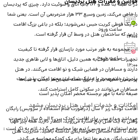
قوانین و مقررات هتل
پردیسان
در ۵ طبقه بنا شده و ۱۶۲ باب اتاق و سوئیت دارد. چیزی که پردیسان
را خاص می‌کند، زمین وسیع ۳۳ هزار مترمربعی آن است. یعنی شما
در یک قوطی کبریت حبس نمی‌شوید؛ بلکه در باغی بزرگ اقامت
ساعت ورود
دارید که ساختمان هتل در وسط آن قرار گرفته است.
14:00
این مجموعه به طور مرتب مورد بازسازی قرار گرفته تا کیفیت
ساعت خروج
تجهیزات حفظ شود. به همین دلیل، اتاق‌ها و لابی ظاهری جدید
12:00
دارند و مسافران در فضایی شیک و نو اقامت می‌کنند. در هتل
پذیرش خانم مجرد با مدارک شناسایی معتبر امکان پذیر است
پردیسان مشهد خبری از بوق ممتد ماشین‌ها نیست و شب‌ها
مسافران می‌توانند در سکوتی کامل استراحت کنند.
صیغه نامه با مهر برجسته محضر امکان پذیر است
امکانات و خدمات اصلی هتل پردیسان مشهد
اقامت کودک زیر 2 سال (درصورت عدم استفاده از سرویس) رایگان
می‌باشد و بازه سنی برای اقامت کودک بین 2 الی 5 سال (درصورت
وقتی به یک هتل پنج ‌ستاره می‌روید، انتظار دارید همه چیز مهیا
عدم استفاده از سرویس) نیم بها محاسبه می‌گردد.لازم به ذکر است :
باشد تا اصلا احساس ناخوشایندی نداشته باشید. مدیریت هتل
اقامت رایگان و نیم بها تنها برای یک کودک محاسبه می‌گردد.