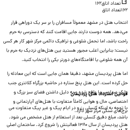
تعداد اتاق
162
162
تعداد اتاق
انتخاب هتل در مشهد معمولاً مسافران را بر سر یک دوراهی قرار
می‌دهد. همه دوست دارند جایی اقامت کنند که دسترسی به حرم
راحت باشد، اما تحمل شلوغی و ترافیک دائمی مرکز شهر کار هر کسی
نیست؛ بنابراین اغلب مجبور هستید بین هتل‌های نزدیک به حرم با
آن همه شلوغی یا اقامتگاه‌های دورتر یکی را انتخاب کنید.
اما هتل پردیسان مشهد، دقیقا همان جایی است که این معادله را
حل کرده است. این هتل پنج ‌ستاره در حاشیه بزرگراه کلانتری جنب
پارک صداوسیما واقع شده و به دلیل داشتن فضای سبز بزرگ و
قوانین استرداد هتل
پردیسان
اختصاصی، حال و هوایی کاملاً متفاوت با هتل‌های آپارتمانی و
با توجه به اینکه کنسلی رزرو در ایام پیک و غیر پیک متفاوت می
برج‌های سنگی مرکز شهر دارد.
باشد، مبلغ دقیق کنسلی بعد از استعلام از هتل مشخص می شود.
هتل پردیسان از سال ۱۳۸۰ فعالیتش را شروع کرد. ساختمان اصلی