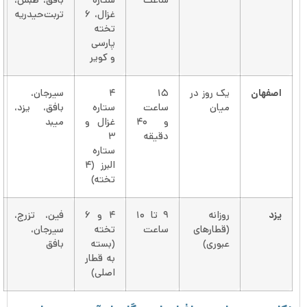
ساعت
ستاره
بافق، طبس،
غزال، ۶
تربت‌حیدریه
تخته
پارسی
و کویر
اصفهان
یک روز در
۱۵
۴
سیرجان،
میان
ساعت
ستاره
بافق، یزد،
و ۴۰
غزال و
میبد
دقیقه
۳
ستاره
البرز (۴
تخته)
یزد
روزانه
۹ تا ۱۰
۴ و ۶
فین، تزرج،
(قطارهای
ساعت
تخته
سیرجان،
عبوری)
(بسته
بافق
به قطار
اصلی)