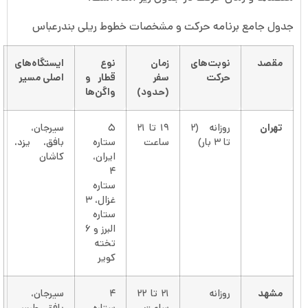
جدول جامع برنامه حرکت و مشخصات خطوط ریلی بندرعباس
مقصد
نوبت‌های
زمان
نوع
ایستگاه‌های
حرکت
سفر
قطار و
اصلی مسیر
(حدود)
واگن‌ها
تهران
روزانه (۲
۱۹ تا ۲۱
۵
سیرجان،
تا ۳ بار)
ساعت
ستاره
بافق، یزد،
ایران،
کاشان
۴
ستاره
غزال، ۳
ستاره
البرز و ۶
تخته
کویر
مشهد
روزانه
۲۱ تا ۲۲
۴
سیرجان،