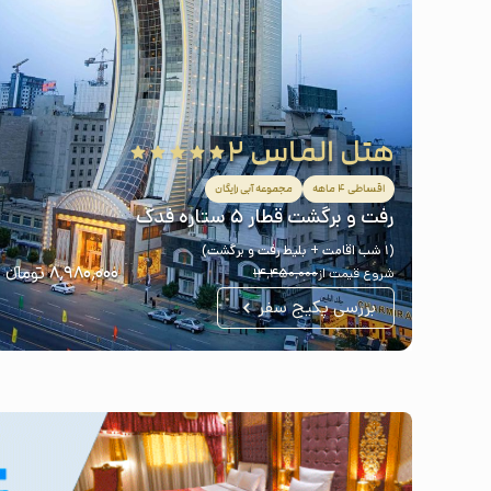
هتل الماس ۲
اقساطی ۴ ماهه
مجموعه آبی رایگان
رفت و برگشت قطار ۵ ستاره فدک
(1 شب اقامت + بلیط رفت و برگشت)
۸٬۹۸۰٬۰۰۰
تومانء
شروع قیمت از
۱۴٬۴۵۰٬۰۰۰
بررسی پکیج سفر