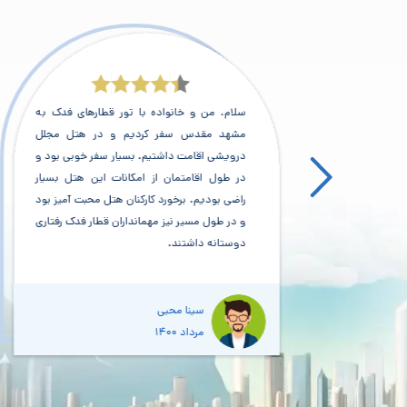
 مشهد
سلام، من و خانواده با تور قطارهای فدک به
احت و
مشهد مقدس سفر کردیم و در هتل مجلل
 عالی
درویشی اقامت داشتیم. بسیار سفر خوبی بود و
اشت.
در طول اقامتمان از امکانات این هتل بسیار
ا حرم
راضی بودیم. برخورد کارکنان هتل محبت آمیز بود
ی شاپ
و در طول مسیر نیز مهمانداران قطار فدک رفتاری
 که ه
دوستانه داشتند.
ی غذا
سینا محبی
مرداد 1400