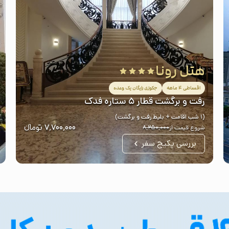
هتل رونا
اقساطی ۴ ماهه
جکوزی رایگان یک وعده
رفت و برگشت قطار ۵ ستاره فدک
(1 شب اقامت + بلیط رفت و برگشت)
۷٬۷۰۰٬۰۰۰
تومانء
شروع قیمت از
۸٬۲۵۰٬۰۰۰
بررسی پکیج سفر