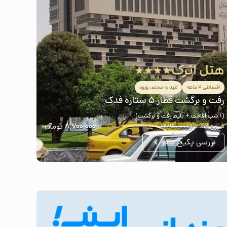
هتل اترک
اقساطی ۴ ماهه
کلید به محض ورود
رفت و برگشت قطار ۵ ستاره فدک
(1 شب اقامت + بلیط رفت و برگشت)
۸٬۷۰۰٬۰۰۰
تومانء
شروع قیمت از
۱۲٬۲۵۰٬۰۰۰
بررسی پکیج سفر