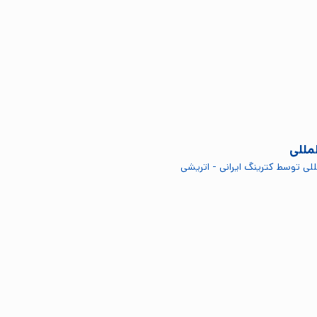
مللی
للی توسط کترینگ ایرانی - اتریشی