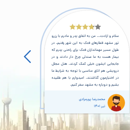
سلام و ارادت... من به اتفاق پدر و مادرم با رزرو
ماه گذ
تور مشهد قطارهای فدک به این شهر رفتیم. در
رفتیم.
طول مسیر مهمانداران فدک برای راحتی پدرم که
پذیرای
بیمار هست به ما صندلی چرخ دار دادند و در
و به 
جابجایی ایشون خیلی کمک کردند. هتل مجلل
اقامت 
درویشی هم اتاق مناسبی با توجه به شرایط ما
01 د
در اختیارمون گذاشتند. امیدوارم با هم طلبیده
تمام و
بشیم و دوباره به مشهد سفر کنیم.
رو راض
خارج از
محمدرضا پورمرادی
تیر 1401