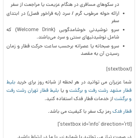
در سکوهای مسافری در هنگام عزیمت یا مراجعت از سفر
ارائه حوله مرطوب گرم / سرد (به فراخور فصل) در ابتدای
سفر
سرو نوشیدنی خوشامدگویی (Welcome Drink) که
شامل نوشیدنی­های سنتی و سرد می‌باشند.
سرو صبحانه یا عصرانه برحسب ساعت حرکت قطار و زمان
رسیدن آن به مقصد
[/stextbox]
شما عزیزان می توانید در هر لحظه از شبانه روز برای خرید
بلیط
قطار مشهد رشت رفت و برگشت
و یا
بلیط قطار تهران رشت رفت
و برگشت
از خدمات قطار فدک استفاده کنید.
قطار فدک
رمز یک سفر با کیفیت می باشد.
[stextbox id=’info’ direction=’rtl’]
در صورت نیاز می توانید با شماره زیر با ما در ارتباط باشید