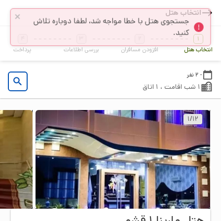
انتخاب هتل
4
3
2
1
انتخاب هتل
افزودن مسافران
بررسی اطلاعات
پرداخت
- 2 نفر
1 شب اقامت ، 1 اتاق
1
/
12
هتل مارینا ۱ قشم