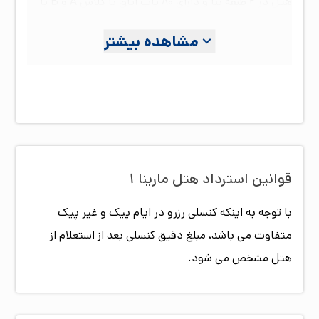
هتل در ۲ طبقه بنا و دارای ۸۰ باب اتاق با کلاس A و B با
امکانات رفاهی مناسب می‌باشد و دسترسی مناسبی به
مشاهده بیشتر
ساحل و دانشگاه پیام نور مرکز بین الملل قشم دارد.
پرسنل مجرب هتل مارینا ۱ اقامتی دلنشین و خاطره انگیز را
برای شما میهمانان عزیز آرزومند اند.
قوانین استرداد هتل
مارینا ۱
با توجه به اینکه کنسلی رزرو در ایام پیک و غیر پیک
متفاوت می باشد، مبلغ دقیق کنسلی بعد از استعلام از
هتل مشخص می شود.