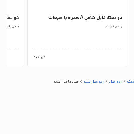
دو تخته دابل کلاس A همراه با صبحانه
دو تخته دابل کلاس
راضی نبودم
درکل هتل خو
دی 1404
فدک
رزرو هتل
رزرو هتل قشم
هتل مارینا ۱ قشم