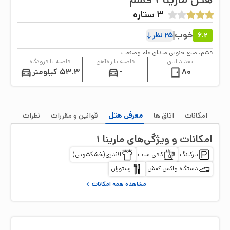
3
ستاره
خوب
6.2
25
نظر
قشم، ضلع جنوبی میدان علم وصنعت
تعداد اتاق
فاصله تا راه‌آهن
فاصله تا فرودگاه
80
-
53.3 کیلومتر
امکانات
اتاق‌ ها
معرفی هتل
قوانین و مقررات
نظرات
امکانات و ویژگی‌های
مارینا ۱
پارکینگ
کافی شاپ
لاندری(خشکشویی)
دستگاه واکس کفش
رستوران
مشاهده همه امکانات