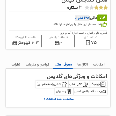
3
ستاره
عالی
7.4
128
نظر
128
مسافر این هتل را پیشنهاد کرده‌اند
کیش، بلوار ایران ، جنب اداره آب و برق
تعداد اتاق
فاصله تا راه‌آهن
فاصله تا فرودگاه
75
-
4.3 کیلومتر
امکانات
اتاق‌ ها
معرفی هتل
قوانین و مقررات
نظرات
امکانات و ویژگی‌های
گلدیس
پارکینگ
کافی شاپ
لاندری(خشکشویی)
دستگاه واکس کفش
رستوران
مشاهده همه امکانات