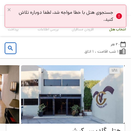
انتخاب هتل
4
3
2
1
انتخاب هتل
افزودن مسافران
بررسی اطلاعات
پرداخت
- 2 نفر
1 شب اقامت ، 1 اتاق
1
/
11
هتل گلدیس کيش