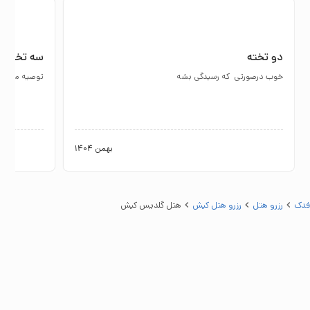
دو تخته
سه تخته
خوب درصورتی ‌ که رسیدگی بشه
توصیه میکنم.
بهمن 1404
فدک
رزرو هتل
رزرو هتل کيش
هتل گلدیس کيش