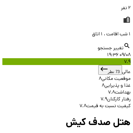
2 نفر
1 شب اقامت ، 1 اتاق
تغییر جستجو
09/08 19:36
7.9
عالی
73
نظر
موقعیت مکانی
8
غذا و پذیرایی
8
بهداشت
7.8
رفتار کارکنان
7.9
کیفیت نسبت به قیمت
7.8
هتل صدف کيش