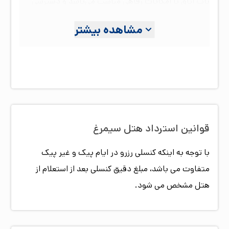
باب اتاق با امکانات رفاهی مناسب می‌باشد و دسترسی
مناسبی به پارک دلفین ها و ساحل نیلگون خلیج فارس
مشاهده بیشتر
دارد. هتل سیمرغ با امکانات و تجهیزات رفاهی ویژه از
جمله ساحل اختصاصی و کادری مجرب، پذیرای میهمانان
عزیز می‌باشد. لازم به ذکر است هتل از پذیرش آقایان مجرد
و میهمانان خارجی معذورمی‌باشد.
قوانین استرداد هتل
سیمرغ
با توجه به اینکه کنسلی رزرو در ایام پیک و غیر پیک
متفاوت می باشد، مبلغ دقیق کنسلی بعد از استعلام از
هتل مشخص می شود.