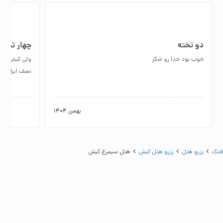
دو تخته
چهار تخته
خوب بود خدا رو شکر
ولی کیش نیای
نصف ایران رو بگرد
بهمن 1404
فدک
رزرو هتل
رزرو هتل کيش
هتل سیمرغ کيش