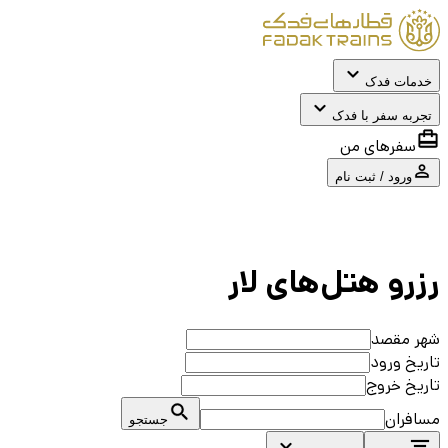
خدمات فدک
تجربه سفر با فدک
سفرهای من
ورود / ثبت نام
رزرو هتل‌های
لار
شهر مقصد
تاریخ ورود
تاریخ خروج
مسافران
جستجو