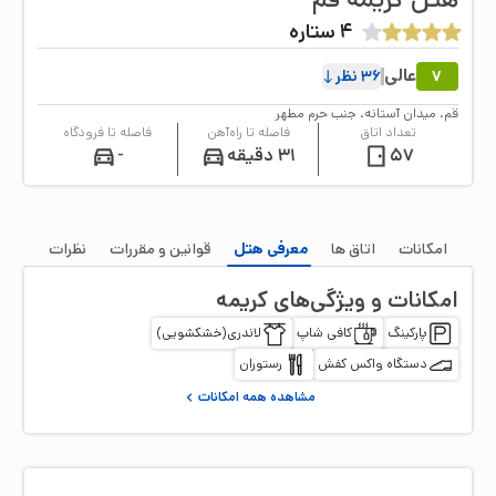
4
ستاره
عالی
7
36
نظر
قم، میدان آستانه، جنب حرم مطهر
تعداد اتاق
فاصله تا راه‌آهن
فاصله تا فرودگاه
57
31 دقیقه
-
امکانات
اتاق‌ ها
معرفی هتل
قوانین و مقررات
نظرات
امکانات و ویژگی‌های
کریمه
پارکینگ
کافی شاپ
لاندری(خشکشویی)
دستگاه واکس کفش
رستوران
مشاهده همه امکانات