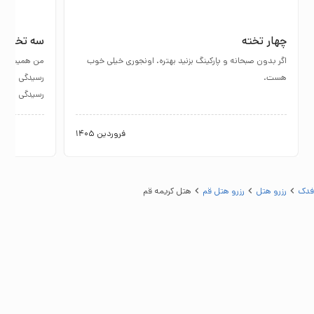
چهار تخته
سه تخته
اگر بدون صبحانه و پارکینگ بزنید بهتره. اونجوری خیلی خوب
من همیشه در 
هست.
رسیدگی نمیشه
رسیدگی بیشتری
میدادن، اگر 
فروردین 1405
فدک
رزرو هتل
رزرو هتل قم
هتل کریمه قم