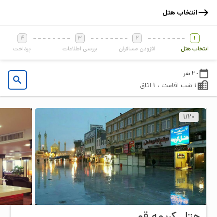
انتخاب هتل
4
3
2
1
انتخاب هتل
افزودن مسافران
بررسی اطلاعات
پرداخت
- 2 نفر
1 شب اقامت ، 1 اتاق
1
/
20
هتل کریمه قم