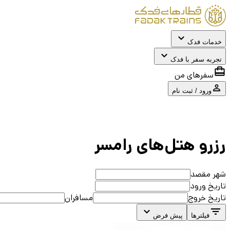
خدمات فدک
تجربه سفر با فدک
سفرهای من
ورود / ثبت نام
رزرو هتل‌های
رامسر
شهر مقصد
تاریخ ورود
تاریخ خروج
مسافران
فیلترها
پیش فرض