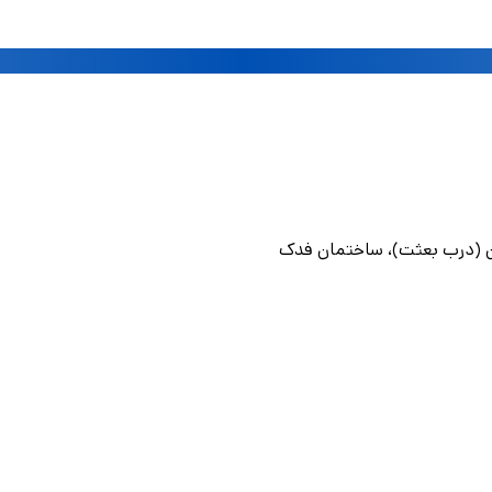
آهن (درب بعثت)، ساختمان فدک