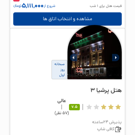
5,111,000
قیمت هتل برای
1
شب
شروع از
تومانء
مشاهده و انتخاب اتاق ها
صبحانه
روز
اول
هتل
پرشیا 3
عالی
7.5
(
57
نظر
)
پذیرش 24ساعته
کافی شاپ