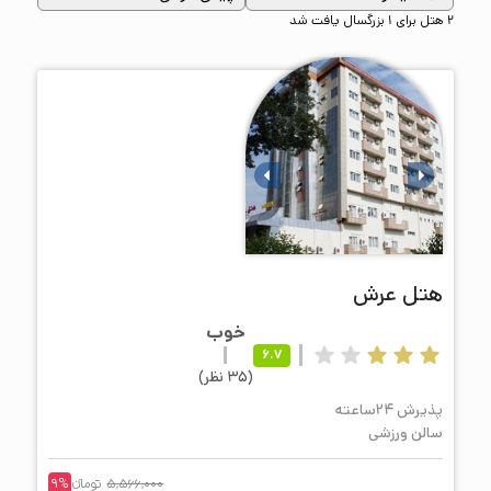
2 هتل برای 1 بزرگسال یافت شد
هتل
عرش
خوب
6.7
(
35
نظر
)
پذیرش 24ساعته
سالن ورزشی
5,566,000
تومانء
%
9