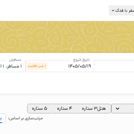
فر با فدک
تاریخ خروج
مسافران
1
شب
اقامت
هتل۳ ستاره
۴ ستاره
۵ ستاره
پ
مرتب‌سازی بر اساس: