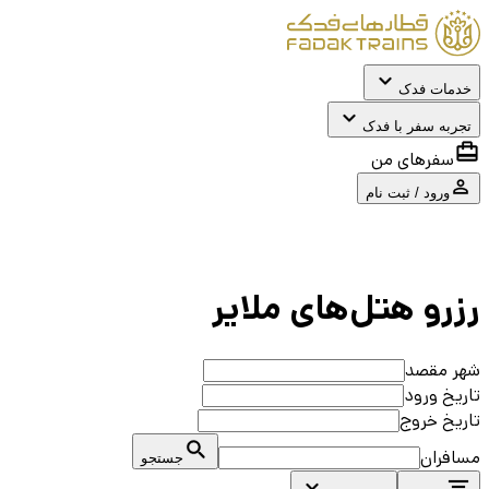
خدمات فدک
تجربه سفر با فدک
سفرهای من
ورود / ثبت نام
رزرو هتل‌های
ملاير
شهر مقصد
تاریخ ورود
تاریخ خروج
مسافران
جستجو