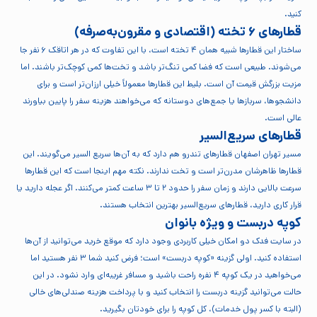
کنید.
قطارهای ۶ تخته (اقتصادی و مقرون‌به‌صرفه)
ساختار این قطارها شبیه همان ۴ تخته است، با این تفاوت که در هر اتاقک ۶ نفر جا
می‌شوند. طبیعی است که فضا کمی تنگ‌تر باشد و تخت‌ها کمی کوچک‌تر باشند. اما
مزیت بزرگش قیمت آن است. بلیط این قطارها معمولاً خیلی ارزان‌تر است و برای
دانشجوها، سربازها یا جمع‌های دوستانه که می‌خواهند هزینه سفر را پایین بیاورند
عالی است.
قطارهای سریع‌السیر
مسیر تهران اصفهان قطارهای تندرو هم دارد که به آن‌ها سریع السیر می‌گویند. این
قطارها ظاهرشان مدرن‌تر است و تخت ندارند. نکته مهم اینجا است که این قطارها
سرعت بالایی دارند و زمان سفر را حدود ۲ تا ۳ ساعت کمتر می‌کنند. اگر عجله دارید یا
قرار کاری دارید، قطارهای سریع‌السیر بهترین انتخاب هستند.
کوپه دربست و ویژه بانوان
در سایت فدک دو امکان خیلی کاربردی وجود دارد که موقع خرید می‌توانید از آن‌ها
استفاده کنید. اولی گزینه «کوپه دربست» است؛ فرض کنید شما ۳ نفر هستید اما
می‌خواهید در یک کوپه ۴ نفره راحت باشید و مسافر غریبه‌ای وارد نشود. در این
حالت می‌توانید گزینه دربست را انتخاب کنید و با پرداخت هزینه صندلی‌های خالی
(البته با کسر پول خدمات)، کل کوپه را برای خودتان بگیرید.