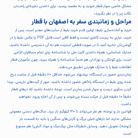
مشکل خاصی سوار قطار شوید و به مقصد برسید. برای داشتن تجربه‌ای راحت‌تر،
نکات زیر را در نظر بگیرید:
مراحل و زمانبندی سفر به اصفهان با قطار
خرید و آماده‌سازی بلیط: اولین قدم خرید بلیط از سایت‌های معتبر است. پس از
خرید، نیازی به پرینت کاغذی نیست و فقط کافی است فایل PDF یا عکس بلیط را در
گوشی‌تان ذخیره کنید تا در صورت قطعی اینترنت هم به آن دسترسی داشته باشید.
مدارک شناسایی: همراه داشتن کارت ملی یا شناسنامه برای تمام مسافران الزامی
است. برای کودکان و نوزادان هم حتماً شناسنامه را همراه ببرید، چون مأموران قطار
اطلاعات بلیط را با مدارک هویتی تطبیق می‌دهند.
زمان‌بندی حضور در ایستگاه: پیشنهاد می‌شود حداقل ۶۰ دقیقه قبل از ساعت درج
شده روی بلیط در ایستگاه راه‌آهن حضور داشته باشید. عبور از گیت‌های بازرسی، پیدا
کردن سکوی درست و سوار شدن زمان‌بر است. توجه داشته باشید که درهای قطار
دقیقاً ۱۰ دقیقه قبل از حرکت بسته می‌شوند و پس از آن اجازه ورود نخواهید
داشت.
قوانین بار و توشه: هر نفر می‌تواند تا ۳۰ کیلوگرم بار ببرد. ساک‌های دستی معمولی
مشکلی ندارند اما بارهای خیلی بزرگ و کارتن‌های سنگین را باید به قسمت بار
(توشه) تحویل دهید. وسایل خطرناک مثل پیک‌نیک و مواد آتش‌زا هم ممنوع
است.