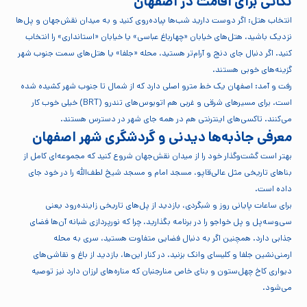
نکاتی برای اقامت در اصفهان
انتخاب هتل: اگر دوست دارید شب‌ها پیاده‌روی کنید و به میدان نقش‌جهان و پل‌ها
نزدیک باشید، هتل‌های خیابان «چهارباغ عباسی» یا خیابان «استانداری» را انتخاب
کنید. اگر دنبال جای دنج و آرام‌تر هستید، محله «جلفا» یا هتل‌های سمت جنوب شهر
گزینه‌های خوبی هستند.
رفت و آمد: اصفهان یک خط مترو اصلی دارد که از شمال تا جنوب شهر کشیده شده
است. برای مسیرهای شرقی و غربی هم اتوبوس‌های تندرو (BRT) خیلی خوب کار
می‌کنند. تاکسی‌های اینترنتی هم در همه جای شهر در دسترس هستند.
معرفی جاذبه‌ها دیدنی و گردشگری شهر اصفهان
بهتر است گشت‌وگذار خود را از میدان نقش‌جهان شروع کنید که مجموعه‌ای کامل از
بناهای تاریخی مثل عالی‌قاپو، مسجد امام و مسجد شیخ لطف‌الله را در خود جای
داده است.
برای ساعات پایانی روز و شبگردی، بازدید از پل‌های تاریخی زاینده‌رود یعنی
سی‌وسه‌پل و پل خواجو را در برنامه بگذارید، چرا که نورپردازی شبانه آن‌ها فضای
جذابی دارد. همچنین اگر به دنبال فضایی متفاوت هستید، سری به محله
ارمنی‌نشین جلفا و کلیسای وانک بزنید. در کنار این‌ها، بازدید از باغ و نقاشی‌های
دیواری کاخ چهل‌ستون و بنای خاص منارجنبان که مناره‌های لرزان دارد نیز توصیه
می‌شود.