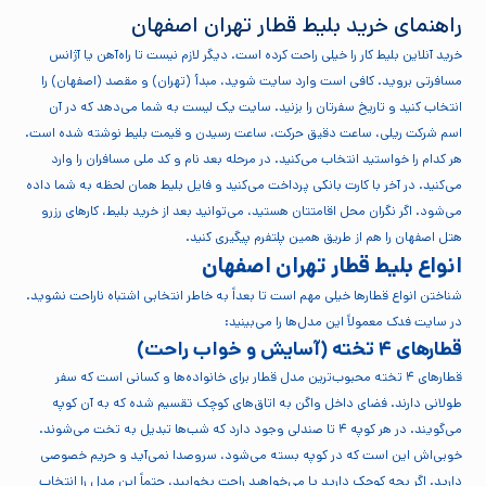
راهنمای خرید بلیط قطار تهران اصفهان
خرید آنلاین بلیط کار را خیلی راحت کرده است. دیگر لازم نیست تا راه‌آهن یا آژانس
مسافرتی بروید. کافی است وارد سایت شوید، مبدأ (تهران) و مقصد (اصفهان) را
انتخاب کنید و تاریخ سفرتان را بزنید. سایت یک لیست به شما می‌دهد که در آن
اسم شرکت ریلی، ساعت دقیق حرکت، ساعت رسیدن و قیمت بلیط نوشته شده است.
هر کدام را خواستید انتخاب می‌کنید. در مرحله بعد نام و کد ملی مسافران را وارد
می‌کنید. در آخر با کارت بانکی پرداخت می‌کنید و فایل بلیط همان لحظه به شما داده
می‌شود. اگر نگران محل اقامتتان هستید، می‌توانید بعد از خرید بلیط، کارهای رزرو
هتل اصفهان را هم از طریق همین پلتفرم پیگیری کنید.
انواع بلیط قطار تهران اصفهان
شناختن انواع قطارها خیلی مهم است تا بعداً به خاطر انتخابی اشتباه ناراحت نشوید.
در سایت فدک معمولاً این مدل‌ها را می‌بینید:
قطارهای ۴ تخته (آسایش و خواب راحت)
قطارهای ۴ تخته محبوب‌ترین مدل قطار برای خانواده‌ها و کسانی است که سفر
طولانی دارند. فضای داخل واگن به اتاق‌های کوچک تقسیم شده که به آن کوپه
می‌گویند. در هر کوپه ۴ تا صندلی وجود دارد که شب‌ها تبدیل به تخت می‌شوند.
خوبی‌اش این است که در کوپه بسته می‌شود، سروصدا نمی‌آید و حریم خصوصی
دارید. اگر بچه کوچک دارید یا می‌خواهید راحت بخوابید، حتماً این مدل را انتخاب