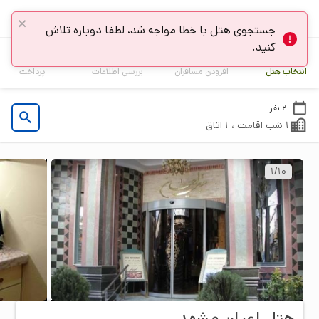
انتخاب هتل
جستجوی هتل با خطا مواجه شد، لطفا دوباره تلاش
کنید.
4
3
2
1
انتخاب هتل
افزودن مسافران
بررسی اطلاعات
پرداخت
- 2 نفر
1 شب اقامت ، 1 اتاق
1
/
10
هتل اعیان مشهد