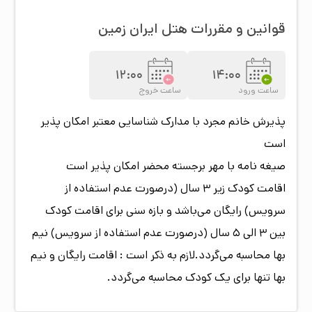
قدمی شما هستند.
هتل ایران زمین مخصوص کسانی است که می‌خواهند در
قوانین و مقررات هتل
ایران زمین
محیطی تمیز و لوکس اقامت کنند، اما حاضر نیستند
هزینه‌های سنگین هتل‌های پنج ستاره را بپردازند. اینجا
12:00
14:00
همه چیز، از کیفیت اتاق‌ها گرفته تا امکانات جانبی، طوری
ساعت ورود
ساعت خروج
طراحی شده که مسافر در رفاه کامل باشد و هیچ کمبودی
پذیرش خانم مجرد با مدارک شناسایی معتبر امکان پذیر
در طول سفر حس نکند.
است
امکانات و خدمات اصلی هتل ایران زمین مشهد
صیغه نامه با مهر برجسته محضر امکان پذیر است
هتل ایران زمین با اینکه سه ستاره است، اما امکاناتی دارد
اقامت کودک زیر 3 سال (درصورت عدم استفاده از
که در بسیاری از هتل‌های هم‌رده‌اش دیده نمی‌شود و
سرویس) رایگان می‌باشد و بازه سنی برای اقامت کودک
همین موضوع باعث شده خدماتش کامل و راضی‌کننده
بین 3 الی 5 سال (درصورت عدم استفاده از سرویس) نیم
باشد.
بها محاسبه می‌گردد.لازم به ذکر است : اقامت رایگان و نیم
اتاق‌ها و فضای استراحت
بها تنها برای یک کودک محاسبه می‌گردد.
اتاق‌های هتل طوری طراحی شده‌اند که هم زوج‌ها و هم