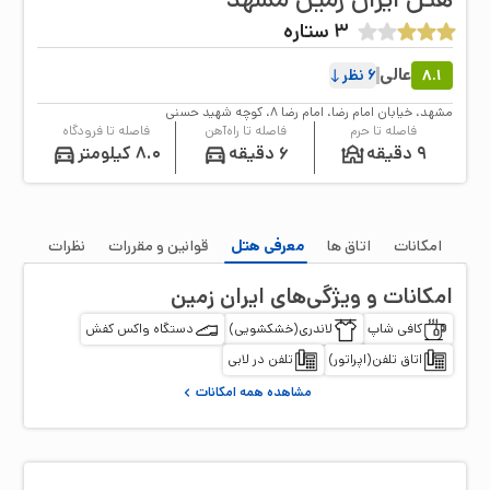
3
ستاره
عالی
8.1
6
نظر
مشهد، خيابان امام رضا، امام رضا ۸، كوچه شهيد حسنی
فاصله تا حرم
فاصله تا راه‌آهن
فاصله تا فرودگاه
9 دقیقه
6 دقیقه
8.0 کیلومتر
امکانات
اتاق‌ ها
معرفی هتل
قوانین و مقررات
نظرات
امکانات و ویژگی‌های
ایران زمین
کافی شاپ
لاندری(خشکشویی)
دستگاه واکس کفش
اتاق تلفن(اپراتور)
تلفن در لابی
مشاهده همه امکانات