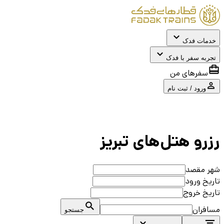
خدمات فدک
تجربه سفر با فدک
سفرهای من
ورود / ثبت نام
رزرو هتل‌های
تبريز
شهر مقصد
تاریخ ورود
تاریخ خروج
مسافران
جستجو