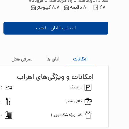
تعداد اتاق
فاصله تا راه‌آهن
فاصله تا فرودگاه
47
8 دقیقه
8.7 کیلومتر
انتخاب
1
اتاق -
1
شب
امکانات
اتاق‌ ها
معرفی هتل
امکانات و ویژگی‌های
اهراب
پارکینگ
دس
کافی شاپ
رس
لاندری(خشکشویی)
ات