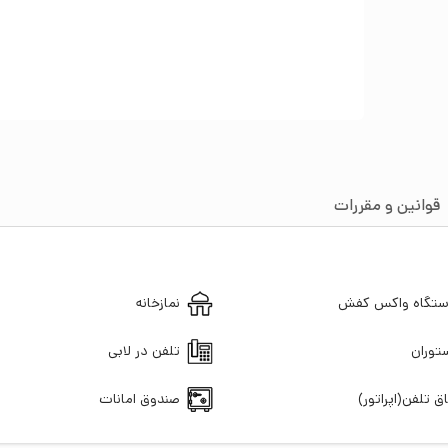
قوانین و مقررات
تگاه واکس کفش
نمازخانه
توران
تلفن در لابی
اق تلفن(اپراتور)
صندوق امانات