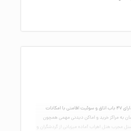
هتل سه ستاره اهراب تبریز واقع در خیابان امام خمینی در سال ۱۳۹۵ افتتاح گردید. ساختمان نوساز هتل در ۵ طبقه بنا و دارای ۴۷ باب اتاق و سوئیت اقامتی با امکانات
سان به مراکز خرید و اماکن دیدنی مهمی همچون
رسنل مجرب هتل اهراب آماده میزبانی از گردشگران و