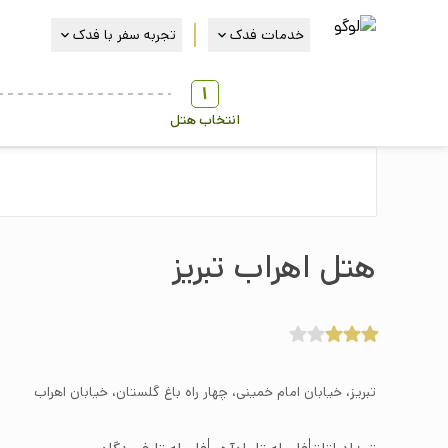
خدمات فدک
تجربه سفر با فدک
1
انتخاب هتل
هتل اهراب تبريز
تبریز، خیابان امام خمینی، چهار راه باغ گلستان، خیابان اهراب