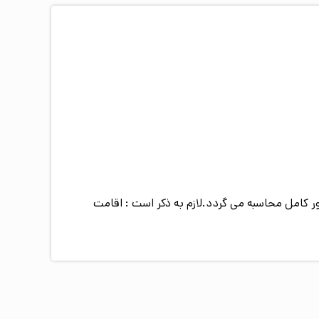
صورت عدم استفاده از سرویس) رایگان می باشد و هزینه ی اقامت کودک بالای 6 سال به طور کامل محاسبه می گردد.لازم به ذکر است : اقامت