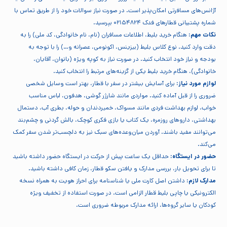
آژانس‌های مسافرتی امکان‌پذیر است. در صورت نیاز سوالات خود را از طریق تماس با
شماره پشتیبانی قطارهای فدک ۰۲۱۵۴۸۲۴ بپرسید.
نکات مهم:
هنگام خرید بلیط، اطلاعات مسافران (نام، نام خانوادگی، کد ملی) را به
دقت وارد کنید. نوع کلاس بلیط (بیزینس، اکونومی، عصرانه و…) را با توجه به
بودجه و نیاز خود انتخاب کنید. در صورت نیاز به کوپه ویژه (بانوان، آقایان،
خانوادگی)، هنگام خرید بلیط یکی از گزینه‌های مرتبط را انتخاب کنید.
لوازم مورد نیاز:
برای آسایش بیشتر در سفر با قطار، بهتر است وسایل شخصی
ضروری را از قبل آماده کنید. مواردی مانند شارژر گوشی، هدفون، لباس مناسب
خواب، لوازم بهداشت فردی مانند مسواک، خمیردندان و حوله، بطری آب، دستمال
بهداشتی، داروهای روزمره، یک کتاب یا بازی فکری کوچک، بالش گردنی و چشم‌بند
می‌توانند مفید باشند. آوردن میان‌وعده‌های سبک نیز به دلچسب‌تر شدن سفر کمک
می‌کند.
حضور در ایستگاه:
حداقل یک ساعت پیش از حرکت در ایستگاه حضور داشته باشید
تا برای تحویل بار، بررسی مدارک و یافتن سکو قطار، زمان کافی داشته باشید.
مدارک لازم:
داشتن اصل کارت ملی یا شناسنامه برای احراز هویت به همراه نسخه
الکترونیکی یا چاپی بلیط قطار الزامی است. در صورت استفاده از تخفیف ویژه
کودکان یا سایر گروه‌ها، ارائه مدارک مربوطه ضروری است.