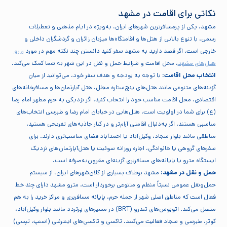
نکاتی برای اقامت در مشهد
مشهد، یکی از پرمسافرترین شهرهای ایران، به‌ویژه در ایام مذهبی و تعطیلات
رسمی، با تنوع بالایی از هتل‌ها و اقامتگاه‌ها میزبان زائران و گردشگران داخلی و
خارجی است. اگر قصد دارید به مشهد سفر کنید دانستن چند نکته مهم در مورد
رزرو
هتل‌های مشهد
، محل اقامت و شرایط حمل و نقل در این شهر به شما کمک می‌کند.
انتخاب محل اقامت:
با توجه به بودجه و هدف سفر خود، می‌توانید از میان
گزینه‌های متنوعی مانند هتل‌های پنج‌ستاره مجلل، هتل آپارتمان‌ها و مسافرخانه‌های
اقتصادی، محل اقامت مناسب خود را انتخاب کنید. اگر نزدیکی به حرم مطهر امام رضا
(ع) برای شما در اولویت است، هتل‌هایی در خیابان امام رضا و طبرسی انتخاب‌های
مناسبی هستند. اگر به‌دنبال اقامتی آرام‌تر و در کنار جاذبه‌های تفریحی هستید،
مناطقی مانند بلوار سجاد، وکیل‌آباد یا احمدآباد فضای مناسب‌تری دارند. برای
سفرهای گروهی یا خانوادگی، اجاره روزانه سوئیت یا هتل‌آپارتمان‌های نزدیک
ایستگاه مترو یا پایانه‌های مسافربری گزینه‌ای مقرون‌به‌صرفه است.
حمل و نقل در مشهد:
مشهد برخلاف بسیاری از کلان‌شهرهای ایران، از سیستم
حمل‌ونقل عمومی نسبتاً منظم و متنوعی برخوردار است. مترو مشهد دارای چند خط
فعال است که مناطق اصلی شهر از جمله حرم، پایانه مسافربری و مراکز خرید را به هم
متصل می‌کند. اتوبوس‌های تندرو (BRT) در مسیرهای پرتردد مانند بلوار وکیل‌آباد،
کوثر، طبرسی و سجاد فعالیت می‌کنند. تاکسی و تاکسی‌های اینترنتی (اسنپ، تپسی)