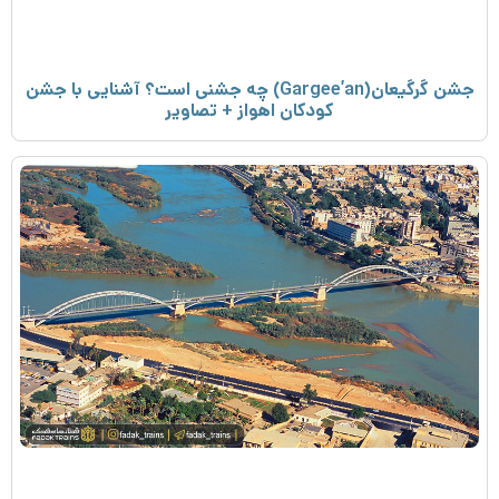
جشن گرگیعان(Gargee’an) چه جشنی است؟ آشنایی با جشن
کودکان اهواز + تصاویر