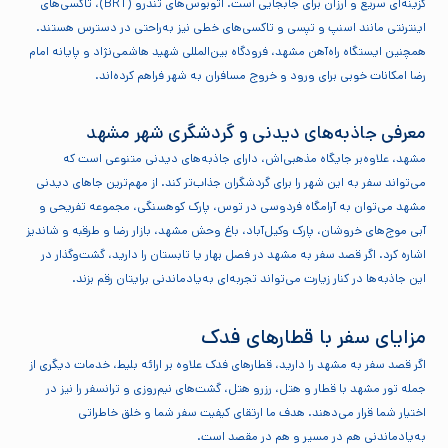
گزینه‌ای سریع و ارزان برای جابجایی است. اتوبوس‌های تندرو (BRT)، تاکسی‌های
اینترنتی مانند اسنپ و تپسی و تاکسی‌های خطی نیز به‌راحتی در دسترس هستند.
همچنین ایستگاه راه‌آهن مشهد، فرودگاه بین‌المللی شهید هاشمی‌نژاد و پایانه امام
رضا امکانات خوبی برای ورود و خروج مسافران به شهر فراهم کرده‌اند.
معرفی جاذبه‌های دیدنی و گردشگری شهر مشهد
مشهد، علاوه‌بر جایگاه مذهبی‌اش، دارای جاذبه‌های دیدنی متنوعی است که
می‌تواند سفر به این شهر را برای گردشگران جذاب‌تر کند. از مهم‌ترین جاهای دیدنی
مشهد می‌توان به آرامگاه فردوسی در توس، پارک کوهسنگی، مجموعه تفریحی و
آبی موج‌های خروشان، پارک وکیل‌آباد، باغ وحش مشهد، بازار رضا و طرقبه و شاندیز
اشاره کرد. اگر قصد سفر به مشهد در فصل بهار یا تابستان را دارید، گشت‌و‌گذار در
این جاذبه‌ها در کنار زیارت می‌تواند تجربه‌ای به‌یادماندنی برایتان رقم بزند.
مزایای سفر با قطارهای فدک
اگر قصد سفر به مشهد را دارید، قطارهای فدک علاوه بر ارائه بلیط، خدمات دیگری از
جمله تور مشهد با قطار و هتل، رزرو هتل، گشت‌های نیم‌روزی و ترانسفر را نیز در
اختیار شما قرار می‌دهند. هدف ما ارتقای کیفیت سفر شما و خلق خاطراتی
به‌یادماندنی هم در مسیر و هم در مقصد است.