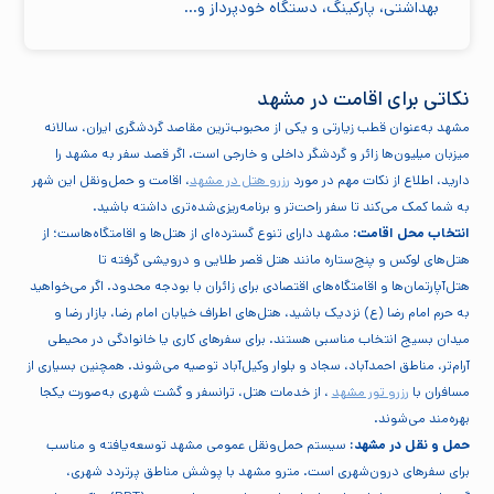
بهداشتی، پارکینگ، دستگاه خودپرداز و…
نکاتی برای اقامت در مشهد
مشهد به‌عنوان قطب زیارتی و یکی از محبوب‌ترین مقاصد گردشگری ایران، سالانه
میزبان میلیون‌ها زائر و گردشگر داخلی و خارجی است. اگر قصد سفر به مشهد را
دارید، اطلاع از نکات مهم در مورد
رزرو هتل در مشهد
، اقامت و حمل‌ونقل این شهر
به شما کمک می‌کند تا سفر راحت‌تر و برنامه‌ریزی‌شده‌تری داشته باشید.
انتخاب محل اقامت:
مشهد دارای تنوع گسترده‌ای از هتل‌ها و اقامتگاه‌هاست؛ از
هتل‌های لوکس و پنج‌ستاره مانند هتل قصر طلایی و درویشی گرفته تا
هتل‌آپارتمان‌ها و اقامتگاه‌های اقتصادی برای زائران با بودجه محدود. اگر می‌خواهید
به حرم امام رضا (ع) نزدیک باشید، هتل‌های اطراف خیابان امام رضا، بازار رضا و
میدان بسیج انتخاب مناسبی هستند. برای سفرهای کاری یا خانوادگی در محیطی
آرام‌تر، مناطق احمدآباد، سجاد و بلوار وکیل‌آباد توصیه می‌شوند. همچنین بسیاری از
مسافران با
رزرو تور مشهد
، از خدمات هتل، ترانسفر و گشت شهری به‌صورت یکجا
بهره‌مند می‌شوند.
حمل و نقل در مشهد:
سیستم حمل‌ونقل عمومی مشهد توسعه‌یافته و مناسب
برای سفرهای درون‌شهری است. مترو مشهد با پوشش مناطق پرتردد شهری،