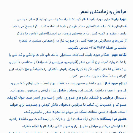
مراحل و زمانبندی سفر
تهیه بلیط:
برای خرید بلیط قطار کرمانشاه به مشهد، می‌توانید از سایت رسمی
قطارهای فدک یا سامانه‌های معتبر فروش بلیط استفاده کنید. اگر ترجیح می‌دهید
بلیط را حضوری تهیه کنید، به باجه‌های فروش در ایستگاه‌های راه‌آهن یا دفاتر
آژانس‌های مسافرتی مراجعه کنید. در صورت نیاز به راهنمایی بیشتر، با شماره
پشتیبانی فدک ۰۲۱۵۴۸۲۴ تماس بگیرید.
نکات مهم:
هنگام خرید بلیط، اطلاعات مسافران مانند نام، نام خانوادگی و کد ملی را
با دقت وارد کنید. نوع کلاس سفر (اکونومی، بیزینس یا عصرانه) را متناسب با نیاز و
بودجه‌تان انتخاب کنید. اگر به کوپه ویژه بانوان، آقایان یا خانوادگی نیاز دارید، این
گزینه را حتماً هنگام خرید مشخص کنید.
لوازم مورد نیاز:
برای داشتن سفری راحت با قطار، بهتر است برخی لوازم شخصی و
ضروری را همراه داشته باشید. این وسایل شامل شارژر گوشی، هدفون، بطری آب،
دستمال مرطوب و خشک، داروهای ضروری، لباس راحت برای استراحت، حوله کوچک،
مسواک و خمیردندان، کتاب یا سرگرمی دلخواه، بالش گردنی و چشم‌بند برای خواب
است. همراه داشتن تنقلات سبک نیز می‌تواند تجربه سفر را دلپذیرتر کند.
حضور در ایستگاه:
حداقل یک ساعت قبل از حرکت در ایستگاه حضور داشته باشید
تا با آرامش بیشتری مراحل تحویل بار و سوار شدن به قطار را انجام دهید.