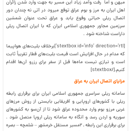
میهن و اما رفت وآمد زیاد این مسیر به جهت وارد شدن زائران
اهل ایران به مرز و بوم عراق توقع میرود در آتی نه چندان دور
اتصال ریلی حیاتی وقوع یابد و عراق تحت عنوان شمشین
سرزمین مجاور جمهوری اسلامی ایران که با ایران اتصال ریلی
داراست شناخته شود .
[stextbox id=’info’ direction=’rtl’]برخلاف بلیت‌های هواپیما
که مدام در حال افزایش است قیمت بلیت‌های قطار تقریباً ثابت
است و نیازی نیست ماه‌ها قبل از سفر برای رزرو آن‌ها اقدام
کنیم.[/stextbox]
مزایای اتصال ایران به عراق
سامانه ریلی سراسری جمهوری اسلامی ایران برای برقراری رابطه
ریلی با کشور‌های اروپایی و آفریقایی بایستی از روش مرزهای
غربی مرزو بوم وارد محدوده عراق شود تا از آن‌سو به کشور‌های
سوریه و اردن رسد و آنگاه به سامانه ریلی اروپا متصل شود .
برای برقراری این رابطه , ۲‌مسیر مستقل خرمشهر – شلمچه – بصره