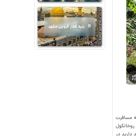
بلیط قطار قزوین مشهد
که مسافرت
 روخانکول
د دارید در