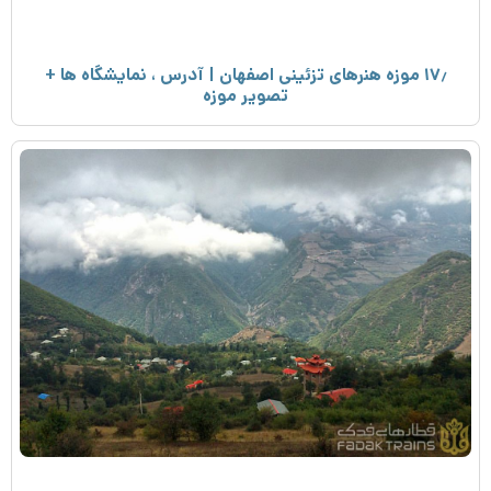
۱۷٫ موزه هنرهای تزئینی اصفهان | آدرس ، نمایشگاه ها +
تصویر موزه